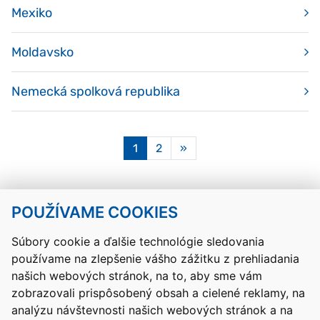
Mexiko
Moldavsko
Nemecká spolková republika
Aktuálna
1
2
»
stránka
1
POUŽÍVAME COOKIES
Návrat hore
Súbory cookie a ďalšie technológie sledovania
používame na zlepšenie vášho zážitku z prehliadania
Kontakty
Mapa stránky
RSS
Vyhlásenie o prístupnosti
našich webových stránok, na to, aby sme vám
Nastavenia cookies
zobrazovali prispôsobený obsah a cielené reklamy, na
Prevádzkovateľom služby je Ministerstvo školstva, výskumu,
analýzu návštevnosti našich webových stránok a na
vývoja a mládeže Slovenskej republiky.