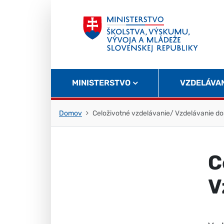
Skočiť na obsah
Skočiť na začiatok stránky
MINISTERSTVO
VZDELÁVA
Domov
Celoživotné vzdelávanie/ Vzdelávanie d
C
V