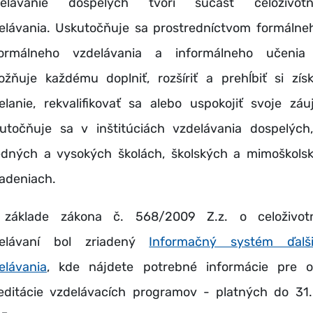
elávanie dospelých tvorí súčasť celoživotn
elávania. Uskutočňuje sa prostredníctvom formálne
ormálneho vzdelávania a informálneho učenia
žňuje každému doplniť, rozšíriť a prehĺbiť si zís
elanie, rekvalifikovať sa alebo uspokojiť svoje záu
utočňuje sa v inštitúciách vzdelávania dospelých
edných a vysokých školách, školských a mimoškols
iadeniach.
základe zákona č. 568/2009 Z.z. o celoživo
delávaní bol zriadený
Informačný systém ďalš
elávania
, kde nájdete potrebné informácie pre o
editácie vzdelávacích programov - platných do 31.