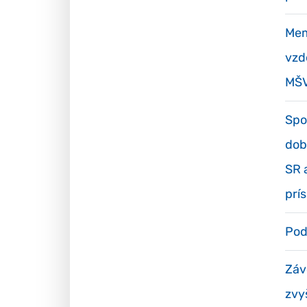
Mem
vzd
MŠV
Spo
dob
SR 
prí
Pod
Záve
zvy