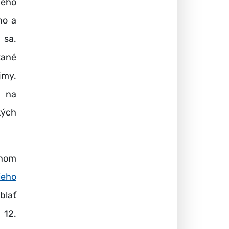
ého
ho a
 sa.
kané
jmy.
, na
kých
tnom
ieho
blať
 12.