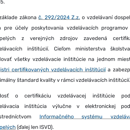
5.
základe zákona
č. 292/2024 Z.z.
o vzdelávaní dospe
a pre účely poskytovania vzdelávacích programov
pelých z verejných zdrojov zavedená certifik
elávacích inštitúcií. Cieľom ministerstva školstv
dovať všetky vzdelávacie inštitúcie na jednom mies
istri certifikovaných vzdelávacích inštitúcií
a zabezp
imálny štandard kvality v rámci vzdelávacích inštitúcií
dosť o certifikáciu vzdelávacej inštitúcie po
elávacia inštitúcia výlučne v elektronickej po
ostredníctvom
Informačného systému vzdeláva
pelých
(ďalej len ISVD).