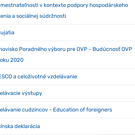
amestnateľnosti v kontexte podpory hospodárskeho
venia a sociálnej súdržnosti
ujatia
novisko Poradného výboru pre OVP - Budúcnosť OVP
roku 2020
SCO a celoživotné vzdelávanie
elávacie výstupy
elávanie cudzincov - Education of foreigners
línska deklarácia