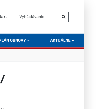
takt
Vyhľadávanie
Hľadať
 PLÁN OBNOVY
AKTUÁLNE
e/