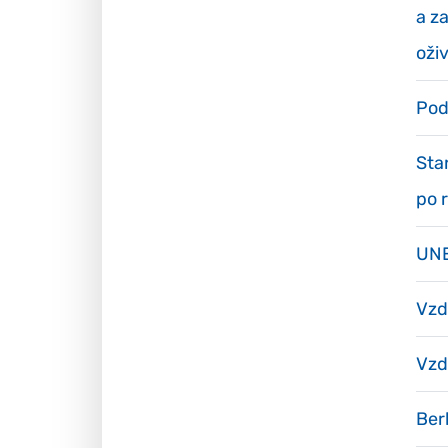
a z
oži
Pod
Sta
po 
UNE
Vzd
Vzd
Ber