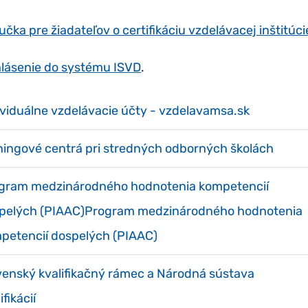
učka pre žiadateľov o certifikáciu vzdelávacej inštitúci
hlásenie do systému ISVD
.
ividuálne vzdelávacie účty - vzdelavamsa.sk
ningové centrá pri stredných odborných školách
gram medzinárodného hodnotenia kompetencií
pelých (PIAAC)Program medzinárodného hodnotenia
petencií dospelých (PIAAC)
venský kvalifikačný rámec a Národná sústava
ifikácií