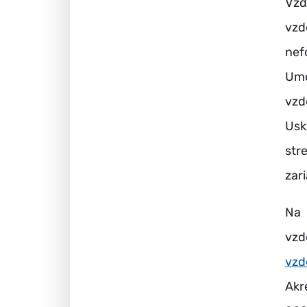
Vzd
vzd
nef
Umo
vzd
Usk
str
zar
Na 
vz
vzd
Akr