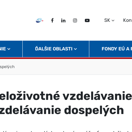
SK
Kon
EDU TV
Facebook
LinkedIn
Instagram
Twitter
NIE
ĎALŠIE OBLASTI
FONDY EÚ A
ospelých
eloživotné vzdelávani
zdelávanie dospelých