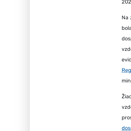
202
Na 
bol
dos
vzd
evi
Reg
min
Žia
vzd
pr
dos