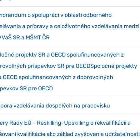
orandum o spolupráci v oblasti odborného
elávania a prípravy a celoživotného vzdelávania medzi
VaŠ SR a MŠMT ČR
ločné projekty SR a OECD spolufinancovaných z
rovoľných príspevkov SR pre OECDSpoločné projekty
a OECD spolufinancovaných z dobrovoľných
spevkov SR pre OECD
pora vzdelávania dospelých na pracovisku
ry Rady EÚ - Reskilling-Upskilling o rekvalifikácii a
šovaní kvalifikácie ako základ zvyšovania udržateľnosti