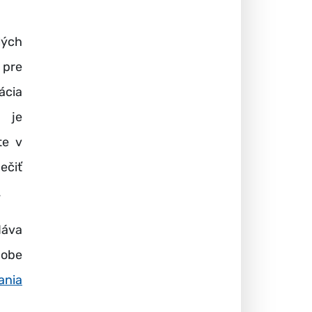
lých
 pre
ácia
a je
te v
ečiť
.
dáva
dobe
nia