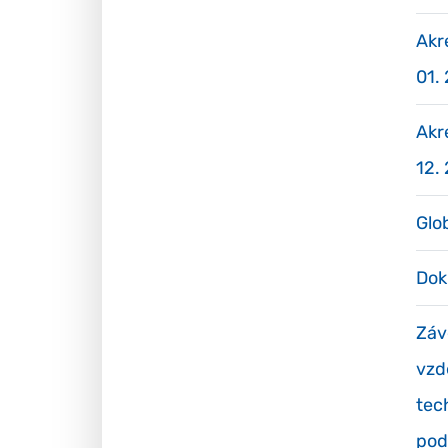
Akr
01.
Akr
12.
Glo
Dok
Záv
vzd
tec
pod