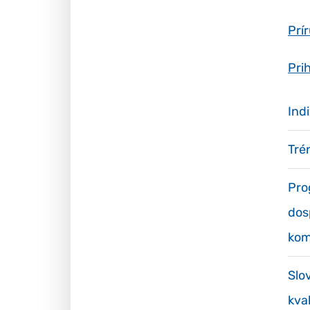
Prír
Pri
Ind
Tré
Pro
dos
kom
Slo
kval