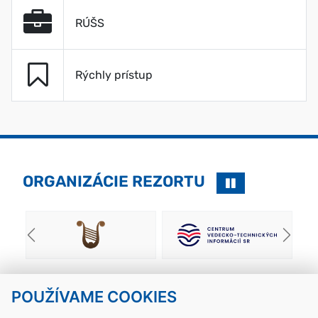
RÚŠS
Rýchly prístup
ORGANIZÁCIE REZORTU
Naspäť
Ďalej
POUŽÍVAME COOKIES
Návrat hore