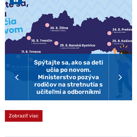
Spýtajte sa, ako sa deti
učia po novom.
Ministerstvo pozýva
30.07.2026
rodičov na stretnutia s
Predchádzajúca správa
Nás
učiteľmi a odborníkmi
aktualít
Zobraziť viac