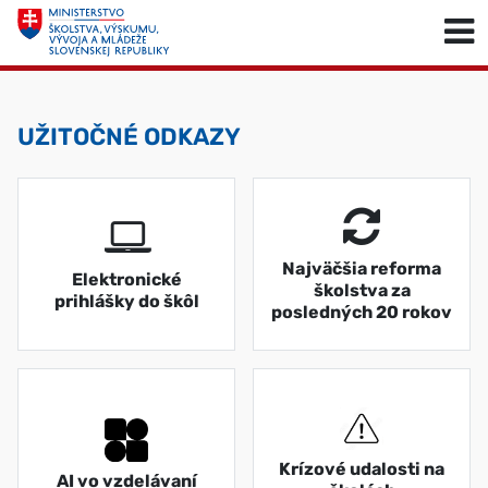
Skočiť na obsah
Skočiť na začiatok stránky
UŽITOČNÉ ODKAZY
Najväčšia reforma
Elektronické
školstva za
prihlášky do škôl
posledných 20 rokov
Krízové udalosti na
AI vo vzdelávaní