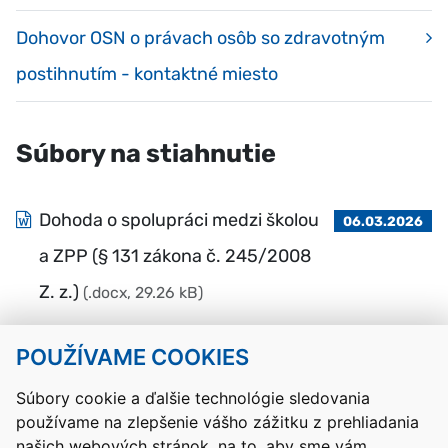
Dohovor OSN o právach osôb so zdravotným
postihnutím - kontaktné miesto
Súbory na stiahnutie
Dohoda o spolupráci medzi školou
06.03.2026
a ZPP (§ 131 zákona č. 245/2008
Z. z.)
(.docx, 29.26 kB)
POUŽÍVAME COOKIES
Návrat hore
Súbory cookie a ďalšie technológie sledovania
používame na zlepšenie vášho zážitku z prehliadania
Kontakty
Mapa stránky
RSS
Vyhlásenie o prístupnosti
našich webových stránok, na to, aby sme vám
Nastavenia cookies