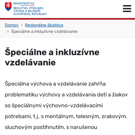
Skočiť na obsah
Skočiť na začiatok stránky
Domov
Regionálne školstvo
Špeciálne a inkluzívne vzdelávanie
Špeciálne a inkluzívne
vzdelávanie
Špeciálna výchova a vzdelávanie zahŕňa
problematiku výchovy a vzdelávania detí a žiakov
so špeciálnymi výchovno-vzdelávacími
potrebami, t.j. s mentálnym, telesným, zrakovým,
sluchovým postihnutím, s narušenou