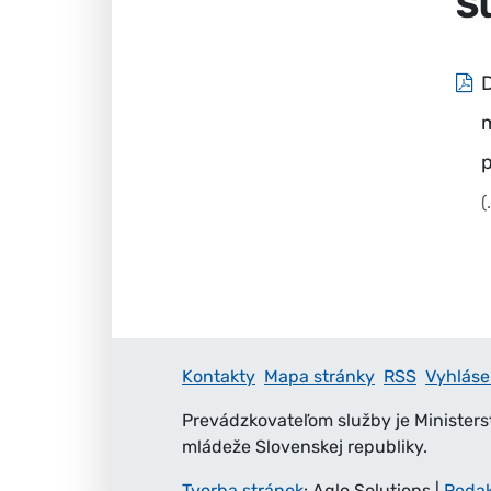
S
p
(
Kontakty
Mapa stránky
RSS
Vyhláse
Prevádzkovateľom služby je Ministers
mládeže Slovenskej republiky.
Tvorba stránok
: Aglo Solutions
|
Reda