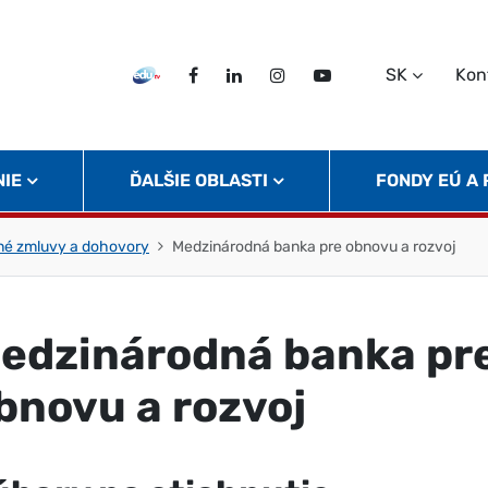
SK
Kon
EDU TV
Facebook
LinkedIn
Instagram
Twitter
NIE
ĎALŠIE OBLASTI
FONDY EÚ A
né zmluvy a dohovory
Medzinárodná banka pre obnovu a rozvoj
edzinárodná banka pr
bnovu a rozvoj