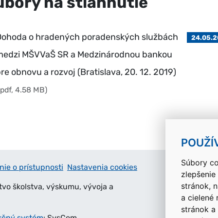
úbory na stiahnutie
Dohoda o hradených poradenských službách
24.05.2
medzi MŠVVaŠ SR a Medzinárodnou bankou
re obnovu a rozvoj (Bratislava, 20. 12. 2019)
.pdf, 4.58 MB)
POUŽÍ
Súbory co
nie o prístupnosti
Nastavenia cookies
zlepšenie
stránok, 
tvo školstva, výskumu, vývoja a
a cielené
stránok a
kčný systém
: SysCom