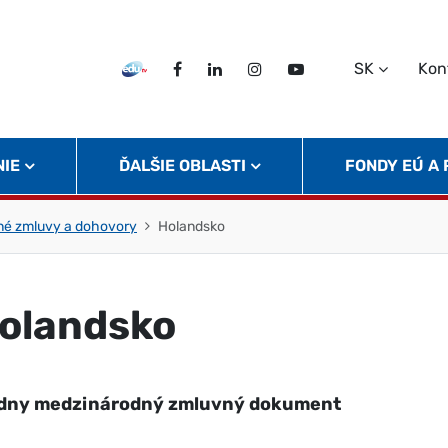
SK
Kon
EDU TV
Facebook
LinkedIn
Instagram
Twitter
NIE
ĎALŠIE OBLASTI
FONDY EÚ A
né zmluvy a dohovory
Holandsko
olandsko
dny medzinárodný zmluvný dokument