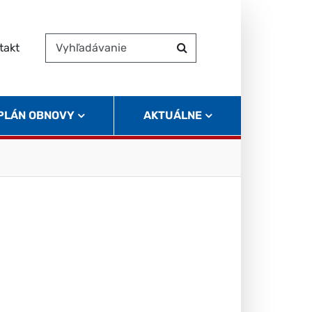
takt
Vyhľadávanie
Hľadať
 PLÁN OBNOVY
AKTUÁLNE