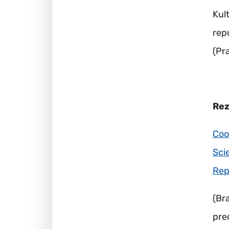
Kul
rep
(Pr
Rez
Coo
Sci
Rep
(Br
pre