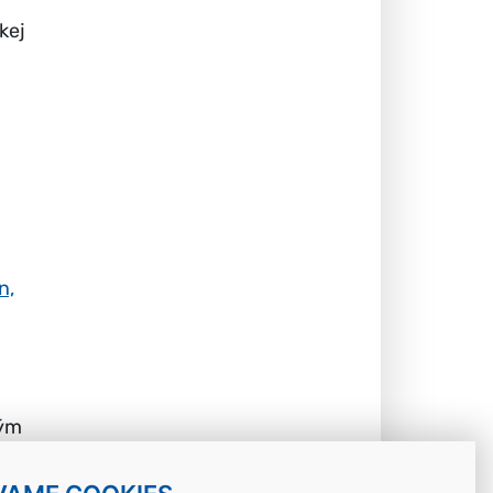
kej
n,
kým