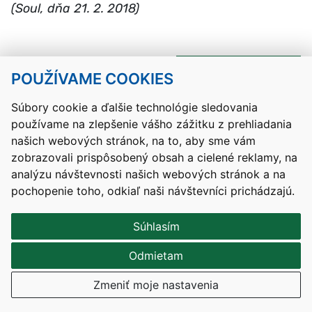
(Soul,
dňa 21. 2. 2018
)
Návrat hore
POUŽÍVAME COOKIES
Súbory cookie a ďalšie technológie sledovania
Kontakty
Mapa stránky
RSS
Vyhlásenie o prístupnosti
Nastavenia cookies
používame na zlepšenie vášho zážitku z prehliadania
našich webových stránok, na to, aby sme vám
Prevádzkovateľom služby je Ministerstvo školstva, výskumu,
zobrazovali prispôsobený obsah a cielené reklamy, na
vývoja a mládeže Slovenskej republiky.
analýzu návštevnosti našich webových stránok a na
Tvorba stránok
: Aglo Solutions
pochopenie toho, odkiaľ naši návštevníci prichádzajú.
Redakčný systém
: SysCom
Súhlasím
Odmietam
Zmeniť moje nastavenia