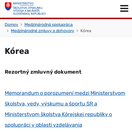
Skočiť na obsah
Skočiť na začiatok stránky
Domov
Medzinárodná spolupráca
Medzinárodné zmluvy a dohovory
Kórea
Kórea
Rezortný zmluvný dokument
Memorandum o porozumení medzi Ministerstvom
školstva, vedy, výskumu a športu SR a
Ministerstvom školstva Kórejskej republiky o
spolupráci v oblasti vzdelávania