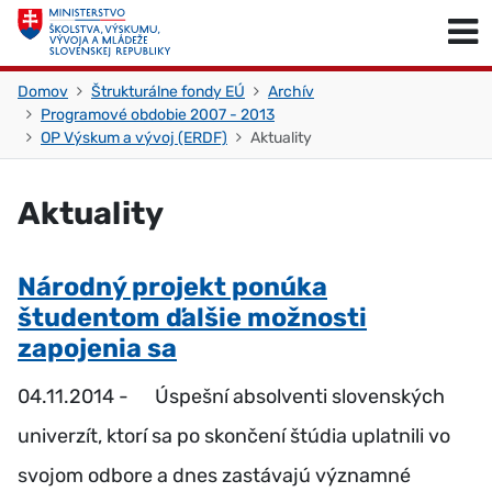
Skočiť na obsah
Skočiť na začiatok stránky
Domov
Štrukturálne fondy EÚ
Archív
Programové obdobie 2007 - 2013
OP Výskum a vývoj (ERDF)
Aktuality
Aktuality
Národný projekt ponúka
študentom ďalšie možnosti
zapojenia sa
04.11.2014 -
Úspešní absolventi slovenských
univerzít, ktorí sa po skončení štúdia uplatnili vo
svojom odbore a dnes zastávajú významné