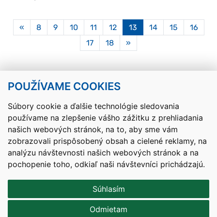
Aktuálna
«
8
9
10
11
12
13
14
15
16
stránka
17
18
»
13
POUŽÍVAME COOKIES
Návrat hore
Súbory cookie a ďalšie technológie sledovania
používame na zlepšenie vášho zážitku z prehliadania
Kontakty
Mapa stránky
RSS
Vyhlásenie o prístupnosti
našich webových stránok, na to, aby sme vám
Nastavenia cookies
zobrazovali prispôsobený obsah a cielené reklamy, na
Prevádzkovateľom služby je Ministerstvo školstva, výskumu,
analýzu návštevnosti našich webových stránok a na
vývoja a mládeže Slovenskej republiky.
pochopenie toho, odkiaľ naši návštevníci prichádzajú.
Tvorba stránok
: Aglo Solutions
Redakčný systém
: SysCom
Súhlasím
Odmietam