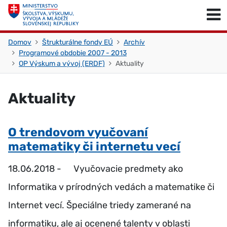
Skočiť na obsah
Skočiť na začiatok stránky
Domov
Štrukturálne fondy EÚ
Archív
Programové obdobie 2007 - 2013
OP Výskum a vývoj (ERDF)
Aktuality
Aktuality
O trendovom vyučovaní
matematiky či internetu vecí
18.06.2018 -
Vyučovacie predmety ako
Informatika v prírodných vedách a matematike či
Internet vecí. Špeciálne triedy zamerané na
informatiku, ale aj ocenené talenty v oblasti