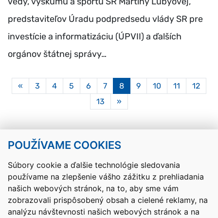
vedy, výskumu a športu SR Martiny Lubyovej,
predstaviteľov Úradu podpredsedu vlády SR pre
investície a informatizáciu (ÚPVII) a ďalších
orgánov štátnej správy…
Aktuálna
«
3
4
5
6
7
8
9
10
11
12
stránka
13
»
8
POUŽÍVAME COOKIES
Návrat hore
Súbory cookie a ďalšie technológie sledovania
používame na zlepšenie vášho zážitku z prehliadania
Kontakty
Mapa stránky
RSS
Vyhlásenie o prístupnosti
našich webových stránok, na to, aby sme vám
Nastavenia cookies
zobrazovali prispôsobený obsah a cielené reklamy, na
Prevádzkovateľom služby je Ministerstvo školstva, výskumu,
analýzu návštevnosti našich webových stránok a na
vývoja a mládeže Slovenskej republiky.