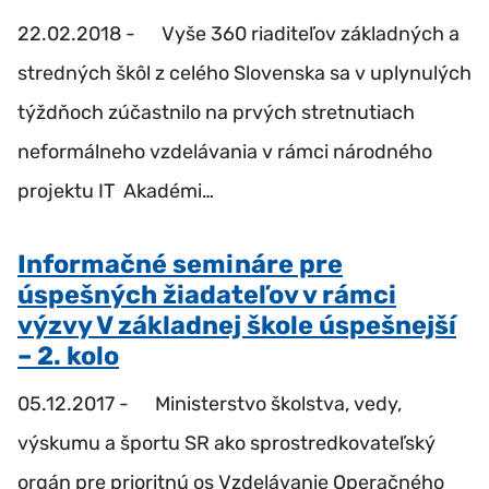
22.02.2018 -
Vyše 360 riaditeľov základných a
stredných škôl z celého Slovenska sa v uplynulých
týždňoch zúčastnilo na prvých stretnutiach
neformálneho vzdelávania v rámci národného
projektu IT Akadémi…
Informačné semináre pre
úspešných žiadateľov v rámci
výzvy V základnej škole úspešnejší
– 2. kolo
05.12.2017 -
Ministerstvo školstva, vedy,
výskumu a športu SR ako sprostredkovateľský
orgán pre prioritnú os Vzdelávanie Operačného