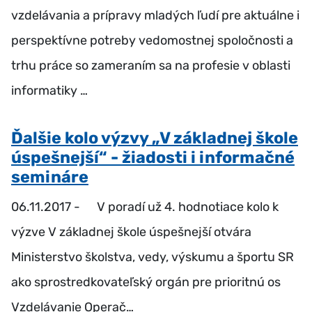
vzdelávania a prípravy mladých ľudí pre aktuálne i
perspektívne potreby vedomostnej spoločnosti a
trhu práce so zameraním sa na profesie v oblasti
informatiky …
Ďalšie kolo výzvy „V základnej škole
úspešnejší“ - žiadosti i informačné
semináre
06.11.2017 -
V poradí už 4. hodnotiace kolo k
výzve V základnej škole úspešnejší otvára
Ministerstvo školstva, vedy, výskumu a športu SR
ako sprostredkovateľský orgán pre prioritnú os
Vzdelávanie Operač…