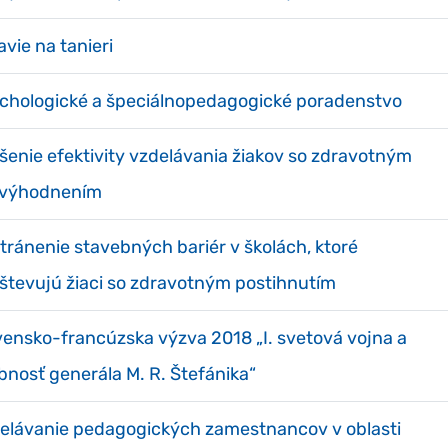
avie na tanieri
chologické a špeciálnopedagogické poradenstvo
šenie efektivity vzdelávania žiakov so zdravotným
výhodnením
tránenie stavebných bariér v školách, ktoré
števujú žiaci so zdravotným postihnutím
vensko-francúzska výzva 2018 „I. svetová vojna a
bnosť generála M. R. Štefánika“
elávanie pedagogických zamestnancov v oblasti