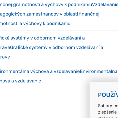
ančnej gramotnosti a výchovy k podnikaniuVzdelávani
agogických zamestnancov v oblasti finančnej
motnosti a výchovy k podnikaniu
fické systémy v odbornom vzdelávaní a
praveGrafické systémy v odbornom vzdelávaní a
prave
ironmentálna výchova a vzdelávanieEnvironmentálna
hova a vzdelávanie
POUŽÍ
Súbory co
zlepšenie