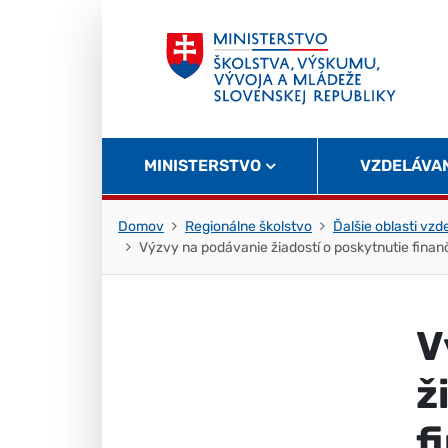
Skočiť na obsah
Skočiť na začiatok stránky
MINISTERSTVO
VZDELÁVA
Domov
Regionálne školstvo
Ďalšie oblasti vzd
Výzvy na podávanie žiadostí o poskytnutie fina
V
ž
f