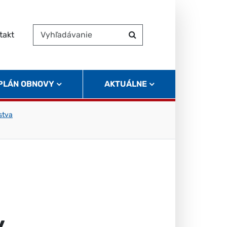
takt
Vyhľadávanie
Hľadať
 PLÁN OBNOVY
AKTUÁLNE
stva
v