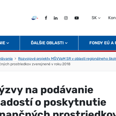
SK
Kon
EDU TV
Facebook
LinkedIn
Instagram
Twitter
NIE
ĎALŠIE OBLASTI
FONDY EÚ A
elávania
Rozvojové projekty MŠVVaM SR v oblasti regionálneho škol
nčných prostriedkov zverejnené v roku 2018
ýzvy na podávanie
iadostí o poskytnutie
inančných prostriedko