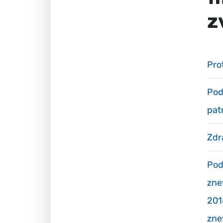
z
Pro
Pod
pat
Zdr
Pod
zne
201
zne