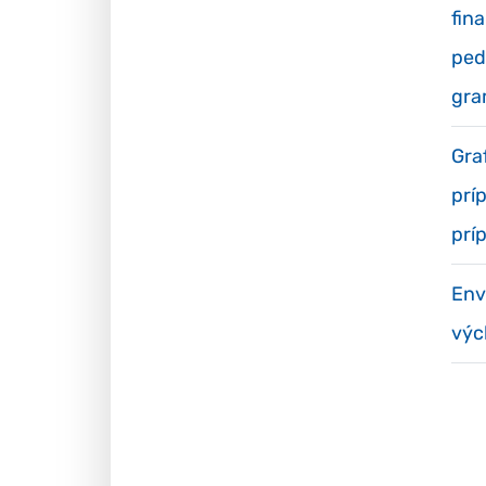
fin
ped
gra
Gra
prí
prí
Env
výc