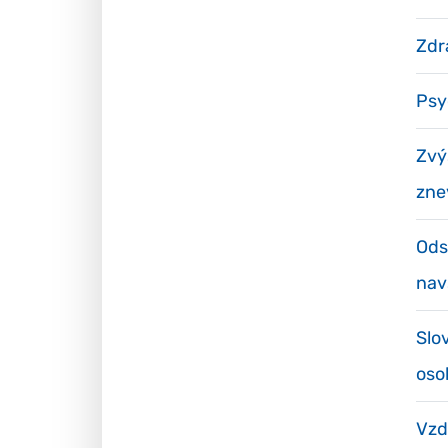
Zdr
Psy
Zvý
zne
Ods
nav
Slo
oso
Vzd