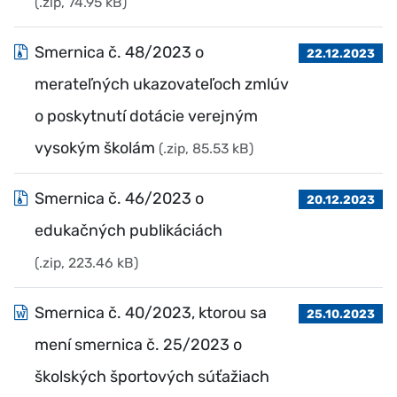
(.zip, 74.95 kB)
Smernica č. 48/2023 o
22.12.2023
merateľných ukazovateľoch zmlúv
o poskytnutí dotácie verejným
vysokým školám
(.zip, 85.53 kB)
Smernica č. 46/2023 o
20.12.2023
edukačných publikáciách
(.zip, 223.46 kB)
Smernica č. 40/2023, ktorou sa
25.10.2023
mení smernica č. 25/2023 o
školských športových súťažiach