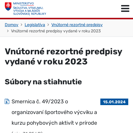
Skočiť na obsah
Skočiť na začiatok stránky
Domov
Legislatíva
Vnútorné rezortné predpisy
Vnútorné rezortné predpisy vydané v roku 2023
Vnútorné rezortné predpisy
vydané v roku 2023
Súbory na stiahnutie
Smernica č. 49/2023 o
15.01.2024
organizovaní športového výcviku a
kurzu pohybových aktivít v prírode