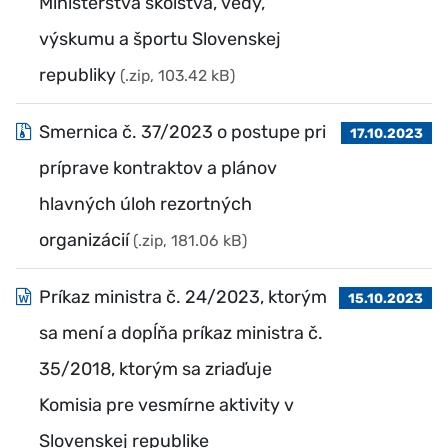
Ministerstva školstva, vedy,
výskumu a športu Slovenskej
republiky
(.zip, 103.42 kB)
Smernica č. 37/2023 o postupe pri
17.10.2023
príprave kontraktov a plánov
hlavných úloh rezortných
organizácií
(.zip, 181.06 kB)
Príkaz ministra č. 24/2023, ktorým
15.10.2023
sa mení a dopĺňa príkaz ministra č.
35/2018, ktorým sa zriaďuje
Komisia pre vesmírne aktivity v
Slovenskej republike