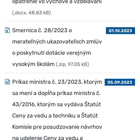
opatrenie vo výchove a vzdelávaní
(.docx, 48.83 kB)
Smernica č. 28/2023 o
01.10.2023
merateľných ukazovateľoch zmlúv
o poskytnutí dotácie verejným
vysokým školám
(.zip, 97.05 kB)
Príkaz ministra č. 23/2023, ktorým
05.09.2023
sa mení a dopĺňa príkaz ministra č.
43/2016, ktorým sa vydáva Štatút
Ceny za vedu a techniku a Štatút
Komisie pre posudzovanie návrhov
na udelenie Ceny za vedu a