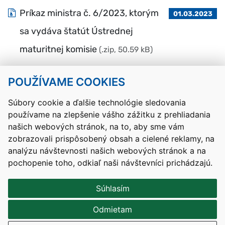
Príkaz ministra č. 6/2023, ktorým
01.03.2023
sa vydáva štatút Ústrednej
maturitnej komisie
(.zip, 50.59 kB)
POUŽÍVAME COOKIES
Návrat hore
Súbory cookie a ďalšie technológie sledovania
používame na zlepšenie vášho zážitku z prehliadania
Kontakty
Mapa stránky
RSS
Vyhlásenie o prístupnosti
našich webových stránok, na to, aby sme vám
Nastavenia cookies
zobrazovali prispôsobený obsah a cielené reklamy, na
Prevádzkovateľom služby je Ministerstvo školstva, výskumu,
analýzu návštevnosti našich webových stránok a na
vývoja a mládeže Slovenskej republiky.
pochopenie toho, odkiaľ naši návštevníci prichádzajú.
Tvorba stránok
: Aglo Solutions
Redakčný systém
: SysCom
Súhlasím
Odmietam