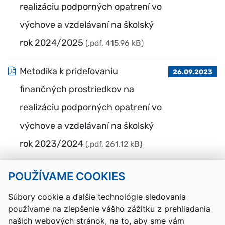
realizáciu podporných opatrení vo
výchove a vzdelávaní na školský
rok 2024/2025
(.pdf, 415.96 kB)
Metodika k prideľovaniu
26.09.2023
finančných prostriedkov na
realizáciu podporných opatrení vo
výchove a vzdelávaní na školský
rok 2023/2024
(.pdf, 261.12 kB)
POUŽÍVAME COOKIES
Návrat hore
Súbory cookie a ďalšie technológie sledovania
používame na zlepšenie vášho zážitku z prehliadania
Kontakty
Mapa stránky
RSS
Vyhlásenie o prístupnosti
našich webových stránok, na to, aby sme vám
Nastavenia cookies