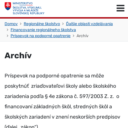
Skočiť na obsah
Skočiť na začiatok stránky
Domov
Regionálne školstvo
Ďalšie oblasti vzdelávania
Financovanie regionálneho školstva
Príspevok na podporné opatrenie
Archív
Archív
Príspevok na podporné opatrenie sa môže
poskytnúť zriaďovateľovi školy alebo školského
zariadenia podľa § 4e zákona č. 597/2003 Z. z. o
financovaní základných škôl, stredných škôl a
školských zariadení v znení neskorších predpisov
(ďalej „zákon“).