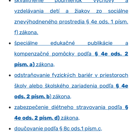
skvalitnenie podmienok výchovy a
vzdelávania detí a žiakov zo sociálne
znevýhodneného prostredia § 4e ods. 1 písm.
f) zákona.
špeciálne edukačné publikácie a
kompenzačné pomôcky podľa
§ 4e ods. 2
písm. a)
zákona,
odstraňovanie fyzických bariér v priestoroch
školy alebo školského zariadenia podľa
§ 4e
ods. 2 písm. b
) zákona,
zabezpečenie diétneho stravovania podľa
§
4e ods. 2 písm. d)
zákona,
doučovanie podľa § 8c ods.1 písm.c,