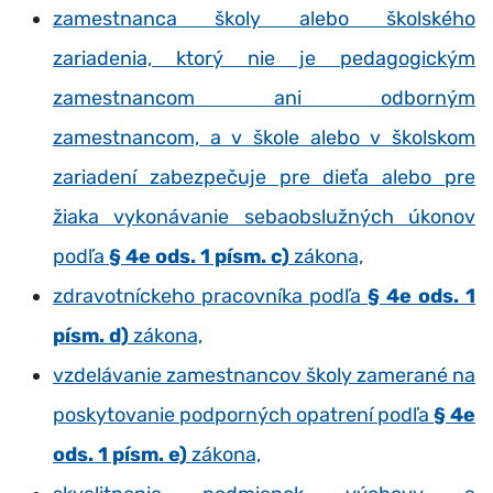
zamestnanca školy alebo školského
zariadenia, ktorý nie je pedagogickým
zamestnancom ani odborným
zamestnancom, a v škole alebo v školskom
zariadení zabezpečuje pre dieťa alebo pre
žiaka vykonávanie sebaobslužných úkonov
podľa
§ 4e ods. 1 písm. c)
zákona,
zdravotníckeho pracovníka podľa
§ 4e ods. 1
písm. d)
zákona,
vzdelávanie zamestnancov školy zamerané na
poskytovanie podporných opatrení podľa
§ 4e
ods. 1 písm. e)
zákona,