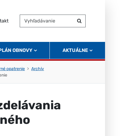
takt
Vyhľadávanie
Hľadať
 PLÁN OBNOVY
AKTUÁLNE
rné opatrenie
Archív
enie
zdelávania
eného