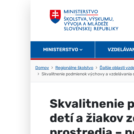
Skočiť na obsah
Skočiť na začiatok stránky
MINISTERSTVO
VZDELÁVA
Domov
Regionálne školstvo
Ďalšie oblasti vzd
Skvalitnenie podmienok výchovy a vzdelávania d
Skvalitnenie 
detí a žiakov
prostredia – 