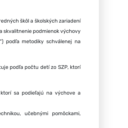
tredných škôl a školských zariadení
 na skvalitnenie podmienok výchovy
P“) podľa metodiky schválenej na
uje podľa počtu detí zo SZP, ktorí
ktorí sa podieľajú na výchove a
technikou, učebnými pomôckami,