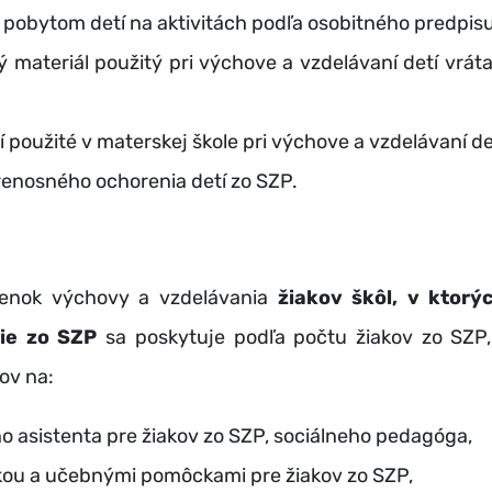
 pobytom detí na aktivitách podľa osobitného predpisu
 materiál použitý pri výchove a vzdelávaní detí vrát
použité v materskej škole pri výchove a vzdelávaní de
enosného ochorenia detí zo SZP.
ienok výchovy a vzdelávania
žiakov škôl, v ktorý
ie zo SZP
sa poskytuje podľa počtu žiakov zo SZP,
ov na:
 asistenta pre žiakov zo SZP, sociálneho pedagóga,
kou a učebnými pomôckami pre žiakov zo SZP,