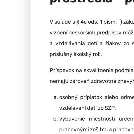
V súlade s § 4e ods. 1 písm. f) zá
v znení neskorších predpisov môže
a vzdelávania detí a žiakov zo 
príslušný školský rok.
Príspevok na skvalitnenie podmi
nemajú zároveň zdravotné znevýh
osobný príplatok alebo odm
vzdelávaní detí zo SZP,
vybavenie miestnosti urče
pracovnými zošitmi a pracovný