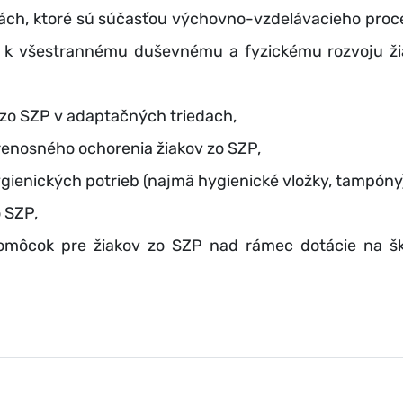
itách, ktoré sú súčasťou výchovno-vzdelávacieho proc
jú k všestrannému duševnému a fyzickému rozvoju ži
 zo SZP v adaptačných triedach,
enosného ochorenia žiakov zo SZP,
ienických potrieb (najmä hygienické vložky, tampóny)
o SZP,
omôcok pre žiakov zo SZP nad rámec dotácie na šk