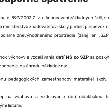
kona č. 597/2003 Z. z. o financovaní základných škôl, s
 ministerstvo zriaďovateľovi školy prideliť príspevok
sociálne znevýhodneného prostredia (ďalej len „SZ
enok výchovy a vzdelávania
detí MŠ zo SZP
sa poskyt
odnenie, na úhradu nákladov na:
enu pedagogických zamestnancov materskej školy, 
nej na výchovu a vzdelávanie detí didaktickou 
mi listami,