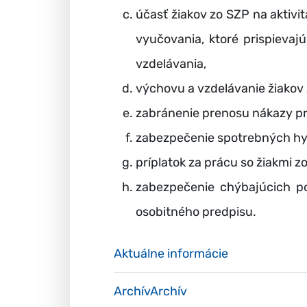
účasť žiakov zo SZP na aktiv
vyučovania, ktoré prispieva
vzdelávania,
výchovu a vzdelávanie žiakov
zabránenie prenosu nákazy pr
zabezpečenie spotrebných hyg
príplatok za prácu so žiakmi z
zabezpečenie chýbajúcich p
osobitného predpisu.
Aktuálne informácie
ArchívArchív