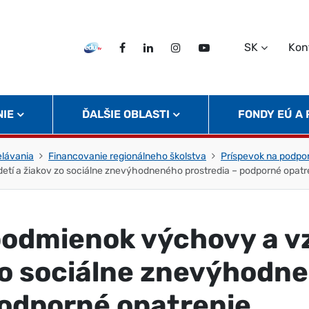
SK
Kon
EDU TV
Facebook
LinkedIn
Instagram
Twitter
NIE
ĎALŠIE OBLASTI
FONDY EÚ A
elávania
Financovanie regionálneho školstva
Príspevok na podpo
etí a žiakov zo sociálne znevýhodneného prostredia – podporné opatr
podmienok výchovy a v
 zo sociálne znevýhodn
podporné opatrenie