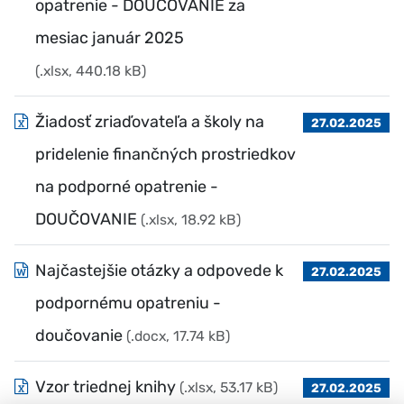
opatrenie - DOUČOVANIE za
mesiac január 2025
(.xlsx, 440.18 kB)
Žiadosť zriaďovateľa a školy na
27.02.2025
pridelenie finančných prostriedkov
na podporné opatrenie -
DOUČOVANIE
(.xlsx, 18.92 kB)
Najčastejšie otázky a odpovede k
27.02.2025
podpornému opatreniu -
doučovanie
(.docx, 17.74 kB)
Vzor triednej knihy
(.xlsx, 53.17 kB)
27.02.2025