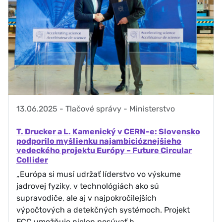
13.06.2025
-
Tlačové správy - Ministerstvo
T. Drucker a L. Kamenický v CERN-e: Slovensko
podporilo myšlienku najambicióznejšieho
vedeckého projektu Európy – Future Circular
Collider
„Európa si musí udržať líderstvo vo výskume
jadrovej fyziky, v technológiách ako sú
supravodiče, ale aj v najpokročilejších
výpočtových a detekčných systémoch. Projekt
FCC umožňuje nielen posúvať h…