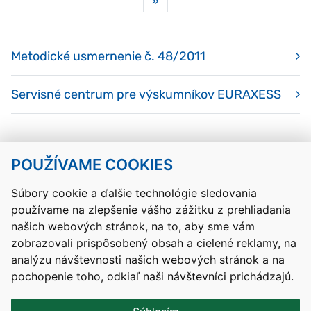
»
1
Metodické usmernenie č. 48/2011
Servisné centrum pre výskumníkov EURAXESS
POUŽÍVAME COOKIES
Návrat hore
Súbory cookie a ďalšie technológie sledovania
používame na zlepšenie vášho zážitku z prehliadania
Kontakty
Mapa stránky
RSS
Vyhlásenie o prístupnosti
našich webových stránok, na to, aby sme vám
Nastavenia cookies
zobrazovali prispôsobený obsah a cielené reklamy, na
Prevádzkovateľom služby je Ministerstvo školstva, výskumu,
analýzu návštevnosti našich webových stránok a na
vývoja a mládeže Slovenskej republiky.
pochopenie toho, odkiaľ naši návštevníci prichádzajú.
Tvorba stránok
: Aglo Solutions
Redakčný systém
: SysCom