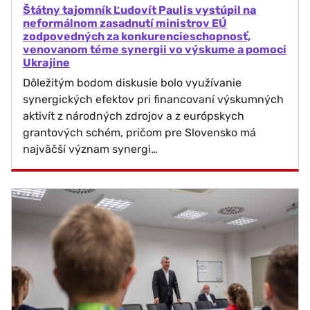
Štátny tajomník Ľudovít Paulis vystúpil na
neformálnom zasadnutí ministrov EÚ
zodpovedných za konkurencieschopnosť,
venovanom téme synergii vo výskume a pomoci
Ukrajine
Dôležitým bodom diskusie bolo využívanie
synergických efektov pri financovaní výskumných
aktivít z národných zdrojov a z európskych
grantových schém, pričom pre Slovensko má
najväčší význam synergi…