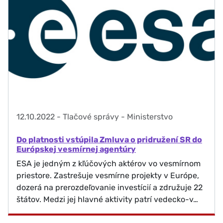
12.10.2022
-
Tlačové správy - Ministerstvo
Do platnosti vstúpila Zmluva o pridružení SR do
Európskej vesmírnej agentúry
ESA je jedným z kľúčových aktérov vo vesmírnom
priestore. Zastrešuje vesmírne projekty v Európe,
dozerá na prerozdeľovanie investícií a združuje 22
štátov. Medzi jej hlavné aktivity patrí vedecko-v…