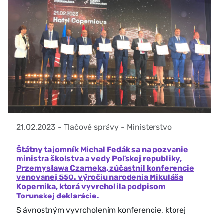
21.02.2023
-
Tlačové správy - Ministerstvo
Štátny tajomník Michal Fedák sa na pozvanie
ministra školstva a vedy Poľskej republiky,
Przemysława Czarneka, zúčastnil konferencie
venovanej 550. výročiu narodenia Mikuláša
Kopernika, ktorá vyvrcholila podpisom
Torunskej deklarácie.
Slávnostným vyvrcholením konferencie, ktorej