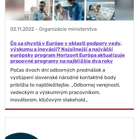
02.11.2022
-
Organizácie ministerstva
Čo sa chystá v Európe v oblasti podpory vedy,
výskumu a inovácií? Najsilnejší a najväčší
európsky program Horizont Európa aktualizuje
pracovné programy na najbližšie dva roky
Počas dvoch dní odborných prednášok a
vystúpení slovenské národné kontaktné body
priblížia to najdôležitejšie. „Odbornej verejnosti,
vedeckým a výskumným pracovníkom,
inovátorom, kľúčovým stakehold…