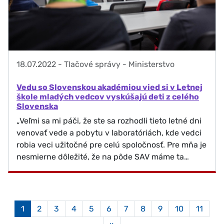
18.07.2022
-
Tlačové správy - Ministerstvo
Vedu so Slovenskou akadémiou vied si v Letnej
škole mladých vedcov vyskúšajú deti z celého
Slovenska
„Veľmi sa mi páči, že ste sa rozhodli tieto letné dni
venovať vede a pobytu v laboratóriách, kde vedci
robia veci užitočné pre celú spoločnosť. Pre mňa je
nesmierne dôležité, že na pôde SAV máme ta…
Aktuálna
1
2
3
4
5
6
7
8
9
10
11
stránka