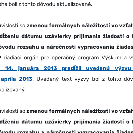
loha boli z tohto dôvodu aktualizované.
úvislosti so
zmenou formálnych náležitostí vo vzťa
dĺženiu dátumu uzávierky prijímania žiadostí o
ôvodu rozsahu a náročnosti vypracovania žiados
P
riadiaci orgán pre operačný program Výskum a v
a 14. januára 2013 predĺžil uvedenú výzvu
 apríla 2013
. Uvedený text výzvy bol z tohto dô
ualizovaný.
úvislosti so
zmenou formálnych náležitostí vo vzťa
dĺženiu dátumu uzávierky prijímania žiadostí o
ôvodu rozsahu a náročnosti vypracovania žiados