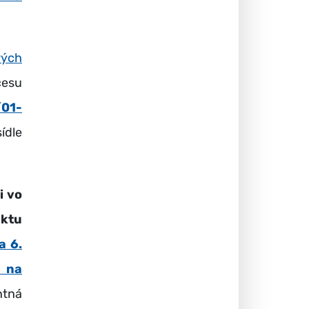
rých
cesu
/01-
ídle
i vo
ektu
a 6.
u na
ntná