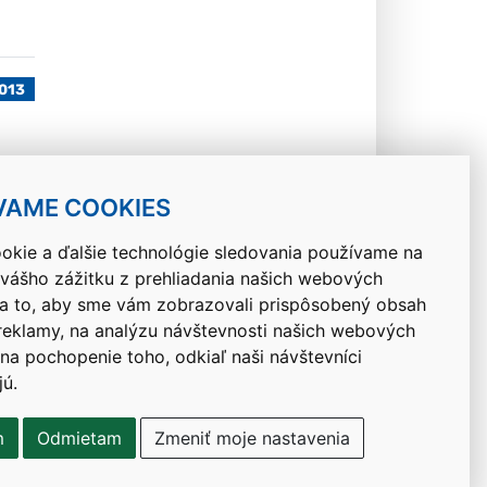
2013
013
VAME COOKIES
okie a ďalšie technológie sledovania používame na
 vášho zážitku z prehliadania našich webových
Návrat hore
na to, aby sme vám zobrazovali prispôsobený obsah
 reklamy, na analýzu návštevnosti našich webových
 na pochopenie toho, odkiaľ naši návštevníci
jú.
m
Odmietam
Zmeniť moje nastavenia