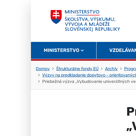
Skočiť na obsah
Skočiť na začiatok stránky
MINISTERSTVO
VZDELÁVA
Domov
Štrukturálne fondy EÚ
Archív
Progr
Výzvy na predkladanie dopytovo - orientovaný
Priebežná výzva „Vybudovanie univerzitných ve
P
„