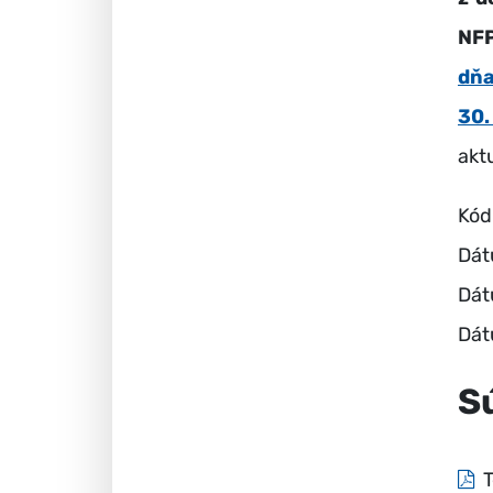
NF
dň
30.
akt
Kód
Dát
Dát
Dát
S