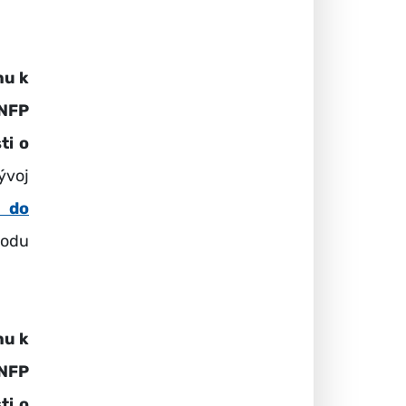
hu k
 NFP
ti o
ývoj
 do
vodu
hu k
 NFP
ti o