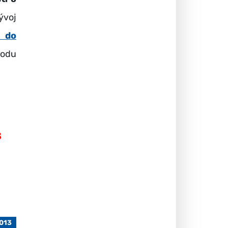
ývoj
 do
vodu
3
2013