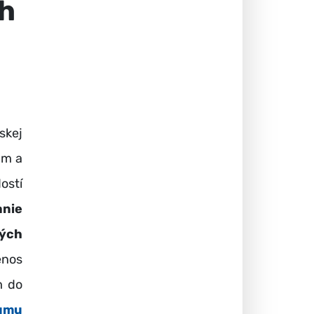
ch
skej
um a
ostí
anie
ých
enos
m do
umu