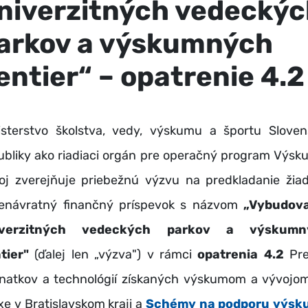
niverzitných vedecký
arkov a výskumných
entier“ – opatrenie 4.2
isterstvo školstva, vedy, výskumu a športu Sloven
ubliky ako riadiaci orgán pre operačný program Výsk
oj zverejňuje priebežnú výzvu na predkladanie žiad
enávratný finančný príspevok s názvom
„Vybudov
iverzitných vedeckých parkov a výskumn
tier"
(ďalej len „výzva") v rámci
opatrenia 4.2
Pr
natkov a technológií získaných výskumom a vývojo
xe v Bratislavskom kraji a
Schémy na podporu výsk