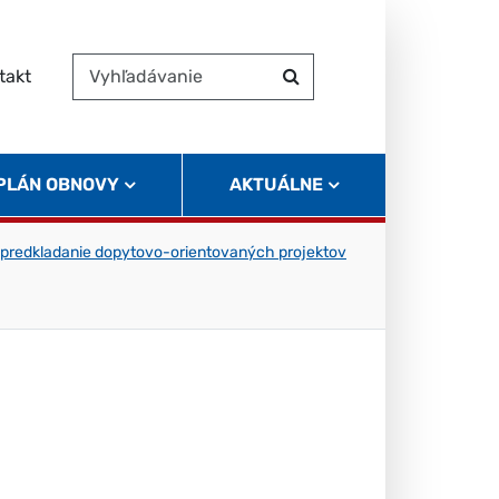
takt
Vyhľadávanie
Hľadať
 PLÁN OBNOVY
AKTUÁLNE
 predkladanie dopytovo-orientovaných projektov