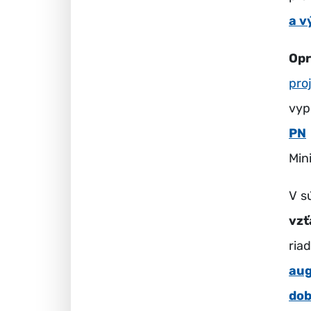
a v
Op
pro
vyp
PN
Min
V s
vzť
ria
aug
dob