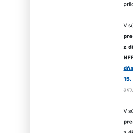
prí
V s
pre
z d
NF
dň
15.
akt
V s
pre
z d