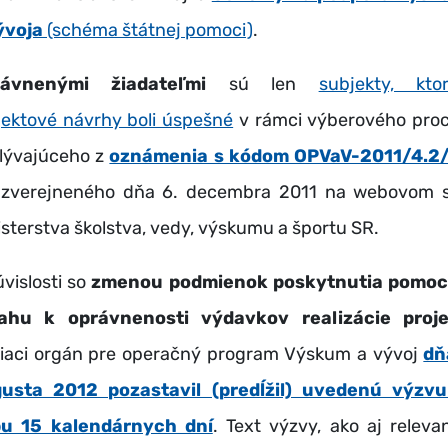
ývoja
(schéma štátnej pomoci)
.
rávnenými žiadateľmi
sú len
subjekty, kto
jektové návrhy boli úspešné
v rámci výberového pro
lývajúceho z
oznámenia s kódom OPVaV-2011/4.2
zverejneného dňa 6. decembra 2011 na webovom s
isterstva školstva, vedy, výskumu a športu SR.
úvislosti so
zmenou podmienok poskytnutia pomoc
ahu k oprávnenosti výdavkov realizácie proj
diaci orgán pre operačný program Výskum a vývoj
dň
usta 2012 pozastavil (predĺžil) uvedenú výzv
u 15 kalendárnych dní
. Text výzvy, ako aj releva