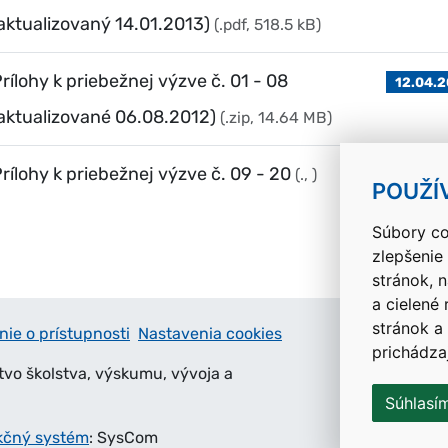
aktualizovaný 14.01.2013)
(.pdf, 518.5 kB)
rílohy k priebežnej výzve č. 01 - 08
12.04.
aktualizované 06.08.2012)
(.zip, 14.64 MB)
rílohy k priebežnej výzve č. 09 - 20
(., )
08.04.2
POUŽÍ
Súbory co
zlepšenie
stránok, 
a cielené
stránok a
nie o prístupnosti
Nastavenia cookies
prichádza
tvo školstva, výskumu, vývoja a
Súhlasí
kčný systém
: SysCom