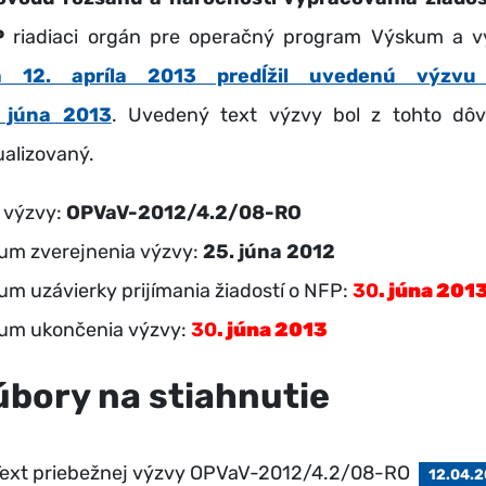
P
riadiaci orgán pre operačný program Výskum a v
a 12. apríla 2013 predĺžil uvedenú výzvu
 júna 2013
. Uvedený text výzvy bol z tohto dô
ualizovaný.
 výzvy:
OPVaV-2012/4.2/08-RO
um zverejnenia výzvy:
25. júna 2012
um uzávierky prijímania žiadostí o NFP:
30
. júna 201
um ukončenia výzvy:
30
. júna 2013
úbory na stiahnutie
Text priebežnej výzvy OPVaV-2012/4.2/08-RO
12.04.