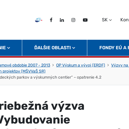
SK
Kon
EDU TV
Facebook
LinkedIn
Instagram
Twitter
NIE
ĎALŠIE OBLASTI
FONDY EÚ A
amové obdobie 2007 - 2013
OP Výskum a vývoj (ERDF)
Výzvy na
ch projektov (MŠVVaŠ SR)
deckých parkov a výskumných centier“ – opatrenie 4.2
riebežná výzva
Vybudovanie