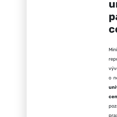
u
p
c
Min
rep
výv
o n
un
cen
poz
pra