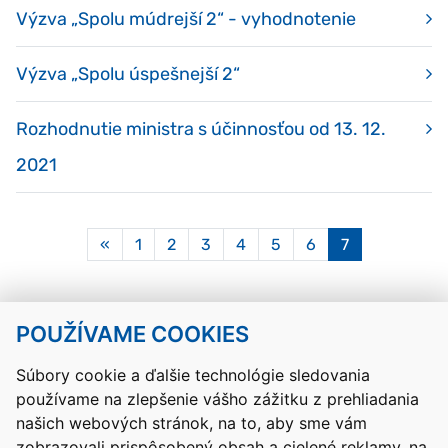
Výzva „Spolu múdrejší 2“ - vyhodnotenie
Výzva „Spolu úspešnejší 2“
Rozhodnutie ministra s účinnosťou od 13. 12.
2021
Aktuálna
«
1
2
3
4
5
6
7
stránka
7
POUŽÍVAME COOKIES
Návrat hore
Súbory cookie a ďalšie technológie sledovania
používame na zlepšenie vášho zážitku z prehliadania
Kontakty
Mapa stránky
RSS
Vyhlásenie o prístupnosti
našich webových stránok, na to, aby sme vám
Nastavenia cookies
zobrazovali prispôsobený obsah a cielené reklamy, na