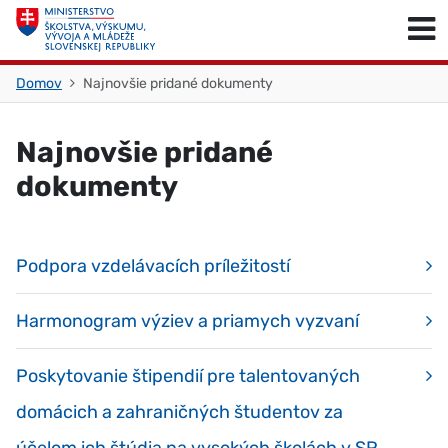
Skočiť na obsah
Skočiť na začiatok stránky
Domov
Najnovšie pridané dokumenty
Najnovšie pridané
dokumenty
Podpora vzdelávacích príležitostí
Harmonogram výziev a priamych vyzvaní
Poskytovanie štipendií pre talentovaných
domácich a zahraničných študentov za