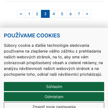
Aktuálna
«
1
2
3
4
5
6
7
»
stránka
3
POUŽÍVAME COOKIES
Návrat hore
Súbory cookie a ďalšie technológie sledovania
používame na zlepšenie vášho zážitku z prehliadania
Kontakty
Mapa stránky
RSS
Vyhlásenie o prístupnosti
našich webových stránok, na to, aby sme vám
Nastavenia cookies
zobrazovali prispôsobený obsah a cielené reklamy, na
Prevádzkovateľom služby je Ministerstvo školstva, výskumu,
analýzu návštevnosti našich webových stránok a na
vývoja a mládeže Slovenskej republiky.
pochopenie toho, odkiaľ naši návštevníci prichádzajú.
Tvorba stránok
: Aglo Solutions
Redakčný systém
: SysCom
Súhlasím
Odmietam
Zmeniť moje nastavenia