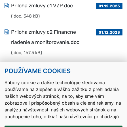
Priloha zmluvy c1 VZP.doc
01.12.2023
(.doc, 548 kB)
Priloha zmluvy c2 Financne
01.12.2023
riadenie a monitorovanie.doc
(.doc, 167.5 kB)
POUŽÍVAME COOKIES
Návrat hore
Súbory cookie a ďalšie technológie sledovania
používame na zlepšenie vášho zážitku z prehliadania
Kontakty
Mapa stránky
RSS
Vyhlásenie o prístupnosti
našich webových stránok, na to, aby sme vám
Nastavenia cookies
zobrazovali prispôsobený obsah a cielené reklamy, na
Prevádzkovateľom služby je Ministerstvo školstva, výskumu,
analýzu návštevnosti našich webových stránok a na
vývoja a mládeže Slovenskej republiky.
pochopenie toho, odkiaľ naši návštevníci prichádzajú.
Tvorba stránok
: Aglo Solutions