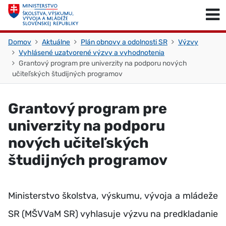
Skočiť na obsah
Skočiť na začiatok stránky
Domov
Aktuálne
Plán obnovy a odolnosti SR
Výzvy
Vyhlásené uzatvorené výzvy a vyhodnotenia
Grantový program pre univerzity na podporu nových
učiteľských študijných programov
Grantový program pre
univerzity na podporu
nových učiteľských
študijných programov
Ministerstvo školstva,
výskumu, vývoja a mládeže
SR (MŠVVaM SR) vyhlasuje výzvu na predkladanie