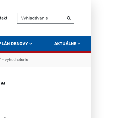
takt
Vyhľadávanie
Hľadať
 PLÁN OBNOVY
AKTUÁLNE
“ - vyhodnotenie
2“