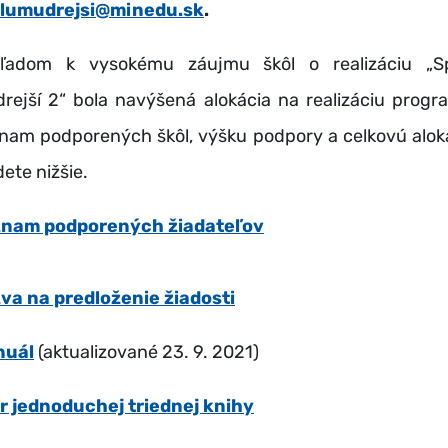
lumudrejsi@minedu.sk
.
ľadom k vysokému záujmu škôl o realizáciu „S
rejší 2“ bola navýšená alokácia na realizáciu progr
nam podporených škôl, výšku podpory a celkovú alok
ete nižšie.
nam podporených žiadateľov
va na predloženie žiadosti
nuál
(aktualizované 23. 9. 2021)
r jednoduchej triednej knihy