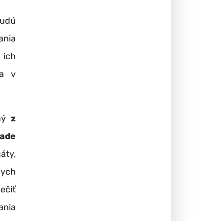
budú
ania
 ich
ia v
ný
z
pade
áty,
nych
ečiť
ania