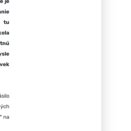
e je
nie
 tu
kola
atnú
sle
ľvek
silo
ných
“
na