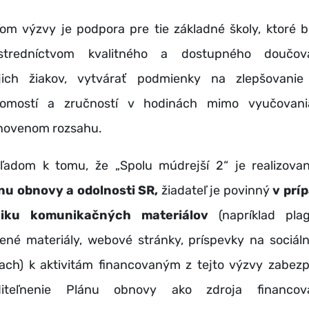
ľom výzvy je podpora pre tie základné školy, ktoré 
stredníctvom kvalitného a dostupného doučov
jich žiakov, vytvárať podmienky na zlepšovanie
omostí a zručností v hodinách mimo vyučovan
novenom rozsahu.
ľadom k tomu, že „Spolu múdrejší 2“ je realizova
nu obnovy a odolnosti SR,
žiadateľ je povinný
v prí
niku komunikačných materiálov
(napríklad plag
čené materiály, webové stránky, príspevky na sociál
ťach) k aktivitám financovaným z tejto výzvy zabezp
diteľnenie Plánu obnovy ako zdroja financov