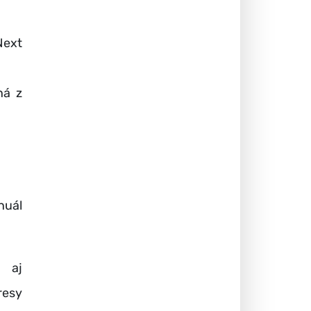
Next
ná z
nuál
 aj
esy