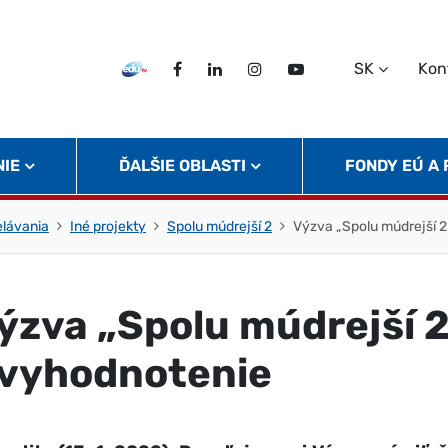
SK
Kon
EDU TV
Facebook
LinkedIn
Instagram
Twitter
NIE
ĎALŠIE OBLASTI
FONDY EÚ A
elávania
Iné projekty
Spolu múdrejší 2
Výzva „Spolu múdrejší 2
ýzva „Spolu múdrejší 
 vyhodnotenie