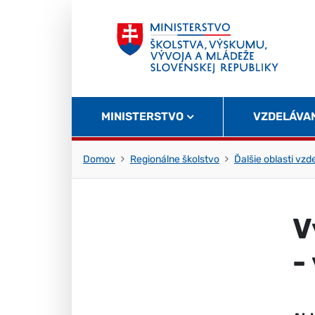
Skočiť na obsah
Skočiť na začiatok stránky
MINISTERSTVO
VZDELÁVA
Domov
Regionálne školstvo
Ďalšie oblasti vzd
V
-