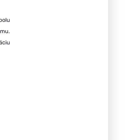
polu
amu.
áciu