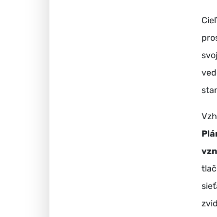
Cie
pro
svo
ved
sta
Vzh
Plá
vz
tla
sie
zvi