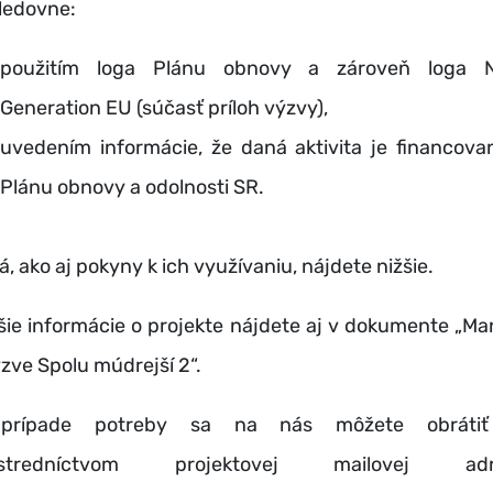
ledovne:
použitím loga Plánu obnovy a zároveň loga 
Generation EU (súčasť príloh výzvy),
uvedením informácie, že daná aktivita je financova
Plánu obnovy a odolnosti SR.
á, ako aj pokyny k ich využívaniu, nájdete nižšie.
žšie informácie o projekte nájdete aj v dokumente „Ma
ýzve Spolu múdrejší 2“.
prípade potreby sa na nás môžete obrátiť
ostredníctvom projektovej mailovej adr