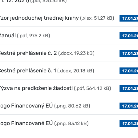
1. 12. 2021)
(.pdf, 526.52 kB)
zor jednoduchej triednej knihy
(.xlsx, 51.27 kB)
17.01.
Manuál
(.pdf, 975.2 kB)
17.01.
estné prehlásenie č. 2
(.docx, 19.23 kB)
17.01.
estné prehlásenie č. 1
(.docx, 20.18 kB)
17.01.
ýzva na predloženie žiadosti
(.pdf, 564.42 kB)
17.01.
Logo Financovaný EÚ
(.png, 80.62 kB)
17.01.
Logo Financované EÚ
(.png, 83.12 kB)
17.01.