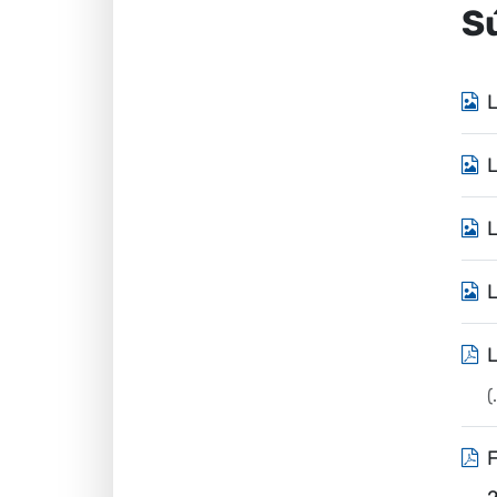
S
L
(
F