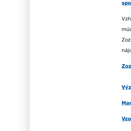
spo
Vzh
múd
Zoz
nájd
Zoz
Výz
Ma
Vzo