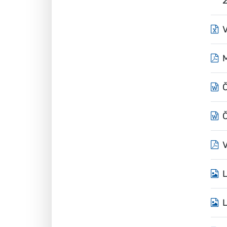
2
V
Č
Č
V