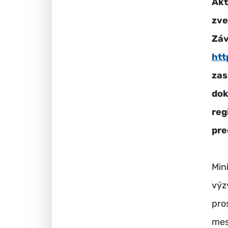
Akt
zv
Zá
htt
zas
do
reg
pre
Min
výz
pro
mes