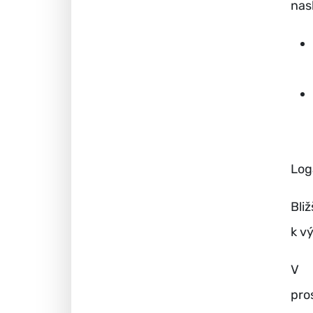
nas
Log
Bli
k v
V 
pr