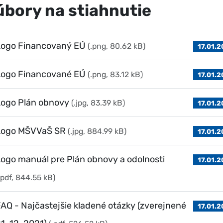
úbory na stiahnutie
Logo Financovaný EÚ
(.png, 80.62 kB)
17.01.
Logo Financované EÚ
(.png, 83.12 kB)
17.01.
Logo Plán obnovy
(.jpg, 83.39 kB)
17.01.
Logo MŠVVaŠ SR
(.jpg, 884.99 kB)
17.01.
ogo manuál pre Plán obnovy a odolnosti
17.01.
.pdf, 844.55 kB)
AQ - Najčastejšie kladené otázky (zverejnené
17.01.