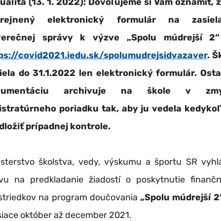
ualita (13. 1. 2022): Dovoľujeme si Vám oznámiť, ž
erejnený elektronický formulár na zasiela
verečnej správy k výzve „Spolu múdrejší 2“
ps://covid2021.iedu.sk/spolumudrejsidvazaver
. Š
iela do 31.1.2022 len elektronický formulár. Ost
kumentáciu archivuje na škole v zmy
istratúrneho poriadku tak, aby ju vedela kedyko
dložiť prípadnej kontrole.
isterstvo školstva, vedy, výskumu a športu SR vyhlá
vu na predkladanie žiadostí o poskytnutie finanč
striedkov na program doučovania
„Spolu múdrejší 2
iace október až december 2021.