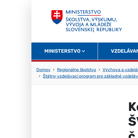
Skočiť na obsah
Skočiť na začiatok stránky
MINISTERSTVO
VZDELÁVA
Domov
Regionálne školstvo
Výchova a vzdelá
Štátny vzdelávací program pre základné vzdeláv
K
Š
č