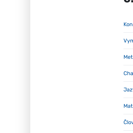
Kon
Vym
Met
Cha
Jaz
Mat
Člo