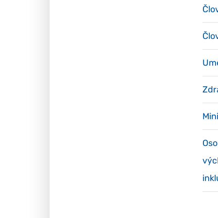
Člo
Člo
Ume
Zdr
Min
Oso
výc
ink