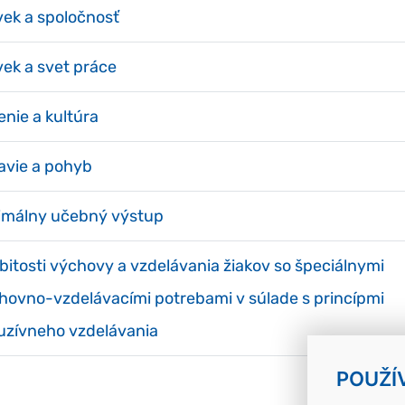
vek a spoločnosť
vek a svet práce
nie a kultúra
avie a pohyb
imálny učebný výstup
bitosti výchovy a vzdelávania žiakov so špeciálnymi
hovno-vzdelávacími potrebami v súlade s princípmi
luzívneho vzdelávania
POUŽÍ