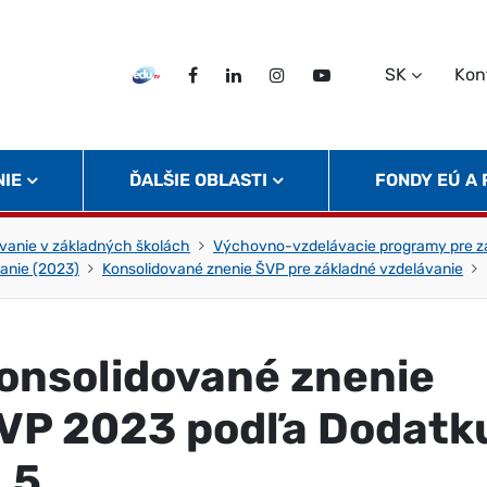
SK
Kon
EDU TV
Facebook
LinkedIn
Instagram
Twitter
NIE
ĎALŠIE OBLASTI
FONDY EÚ A
vanie v základných školách
Výchovno-vzdelávacie programy pre zá
anie (2023)
Konsolidované znenie ŠVP pre základné vzdelávanie
onsolidované znenie
VP 2023 podľa Dodatk
. 5