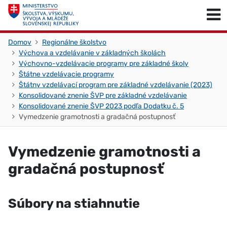
Skočiť na obsah
Skočiť na začiatok stránky
Domov
Regionálne školstvo
Výchova a vzdelávanie v základných školách
Výchovno-vzdelávacie programy pre základné školy
Štátne vzdelávacie programy
Štátny vzdelávací program pre základné vzdelávanie (2023)
Konsolidované znenie ŠVP pre základné vzdelávanie
Konsolidované znenie ŠVP 2023 podľa Dodatku č. 5
Vymedzenie gramotnosti a gradačná postupnosť
Vymedzenie gramotnosti a
gradačná postupnosť
Súbory na stiahnutie