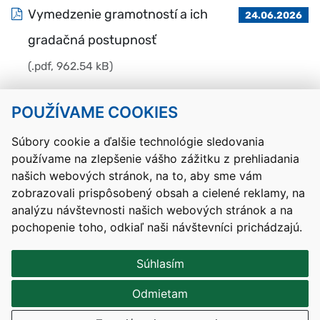
Vymedzenie gramotností a ich
24.06.2026
gradačná postupnosť
(.pdf, 962.54 kB)
POUŽÍVAME COOKIES
Návrat hore
Súbory cookie a ďalšie technológie sledovania
používame na zlepšenie vášho zážitku z prehliadania
Kontakty
Mapa stránky
RSS
Vyhlásenie o prístupnosti
našich webových stránok, na to, aby sme vám
Nastavenia cookies
zobrazovali prispôsobený obsah a cielené reklamy, na
Prevádzkovateľom služby je Ministerstvo školstva, výskumu,
analýzu návštevnosti našich webových stránok a na
vývoja a mládeže Slovenskej republiky.
pochopenie toho, odkiaľ naši návštevníci prichádzajú.
Tvorba stránok
: Aglo Solutions
Redakčný systém
: SysCom
Súhlasím
Odmietam