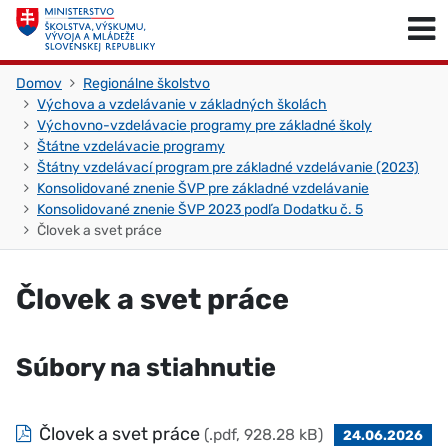
Skočiť na obsah
Skočiť na začiatok stránky
Domov
Regionálne školstvo
Výchova a vzdelávanie v základných školách
Výchovno-vzdelávacie programy pre základné školy
Štátne vzdelávacie programy
Štátny vzdelávací program pre základné vzdelávanie (2023)
Konsolidované znenie ŠVP pre základné vzdelávanie
Konsolidované znenie ŠVP 2023 podľa Dodatku č. 5
Človek a svet práce
Človek a svet práce
Súbory na stiahnutie
Človek a svet práce
(.pdf, 928.28 kB)
24.06.2026