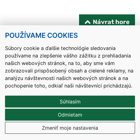
Návrat hore
POUŽÍVAME COOKIES
Kontakty
Mapa stránky
RSS
Vyhlásenie o prístupnosti
Nastavenia cookies
Súbory cookie a ďalšie technológie sledovania
používame na zlepšenie vášho zážitku z prehliadania
Prevádzkovateľom služby je Ministerstvo školstva, výskumu,
vývoja a mládeže Slovenskej republiky.
našich webových stránok, na to, aby sme vám
zobrazovali prispôsobený obsah a cielené reklamy, na
Tvorba stránok
: Aglo Solutions
analýzu návštevnosti našich webových stránok a na
Redakčný systém
: SysCom
pochopenie toho, odkiaľ naši návštevníci prichádzajú.
Súhlasím
Odmietam
Zmeniť moje nastavenia