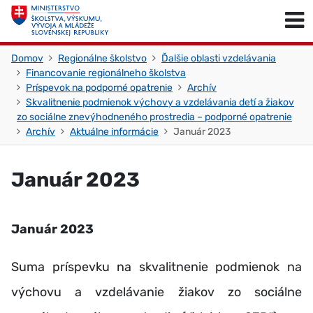
Skočiť na obsah
Skočiť na začiatok stránky
Domov
Regionálne školstvo
Ďalšie oblasti vzdelávania
Financovanie regionálneho školstva
Príspevok na podporné opatrenie
Archív
Skvalitnenie podmienok výchovy a vzdelávania detí a žiakov
zo sociálne znevýhodneného prostredia – podporné opatrenie
Archív
Aktuálne informácie
Január 2023
Január 2023
Január 2023
Suma príspevku na skvalitnenie podmienok na
výchovu a vzdelávanie žiakov zo sociálne