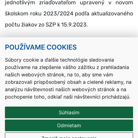
jednotlivým zriaďovateľom upravený v novom
školskom roku 2023/2024 podľa aktualizovaného
počtu žiakov zo SZP k 15.9.2023.
POUŽÍVAME COOKIES
Návrat hore
Súbory cookie a ďalšie technológie sledovania
používame na zlepšenie vášho zážitku z prehliadania
Kontakty
Mapa stránky
RSS
Vyhlásenie o prístupnosti
našich webových stránok, na to, aby sme vám
Nastavenia cookies
zobrazovali prispôsobený obsah a cielené reklamy, na
Prevádzkovateľom služby je Ministerstvo školstva, výskumu,
analýzu návštevnosti našich webových stránok a na
vývoja a mládeže Slovenskej republiky.
pochopenie toho, odkiaľ naši návštevníci prichádzajú.
Tvorba stránok
: Aglo Solutions
Redakčný systém
: SysCom
Súhlasím
Odmietam