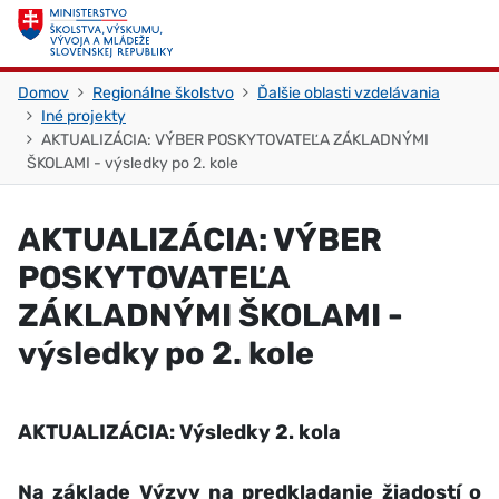
Skočiť na obsah
Skočiť na začiatok stránky
Domov
Regionálne školstvo
Ďalšie oblasti vzdelávania
Iné projekty
AKTUALIZÁCIA: VÝBER POSKYTOVATEĽA ZÁKLADNÝMI
ŠKOLAMI - výsledky po 2. kole
AKTUALIZÁCIA: VÝBER
POSKYTOVATEĽA
ZÁKLADNÝMI ŠKOLAMI -
výsledky po 2. kole
AKTUALIZÁCIA: Výsledky 2. kola
Na základe Výzvy na predkladanie žiadostí o