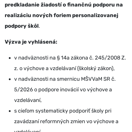
predkladanie žiadostí o finančnú podporu na
realizáciu nových foriem personalizovanej
podpory škôl
.
Výzva je vyhlásená:
v nadväznosti na § 14a zákona č. 245/2008 Z.
z. o výchove a vzdelávaní (školský zákon),
v nadväznosti na smernicu MŠVVaM SR č.
5/2026 o podpore inovácií vo výchove a
vzdelávaní,
s cieľom systematicky podporiť školy pri
zavádzaní reformných zmien vo výchove a