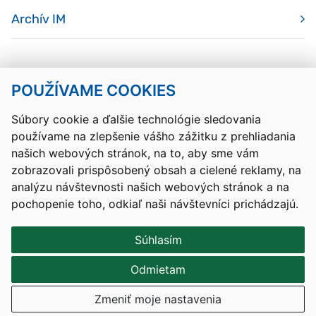
Archív IM
POUŽÍVAME COOKIES
Návrat hore
Súbory cookie a ďalšie technológie sledovania
používame na zlepšenie vášho zážitku z prehliadania
Kontakty
Mapa stránky
RSS
Vyhlásenie o prístupnosti
našich webových stránok, na to, aby sme vám
Nastavenia cookies
zobrazovali prispôsobený obsah a cielené reklamy, na
Prevádzkovateľom služby je Ministerstvo školstva, výskumu,
analýzu návštevnosti našich webových stránok a na
vývoja a mládeže Slovenskej republiky.
pochopenie toho, odkiaľ naši návštevníci prichádzajú.
Tvorba stránok
: Aglo Solutions
Redakčný systém
: SysCom
Súhlasím
Odmietam
Zmeniť moje nastavenia