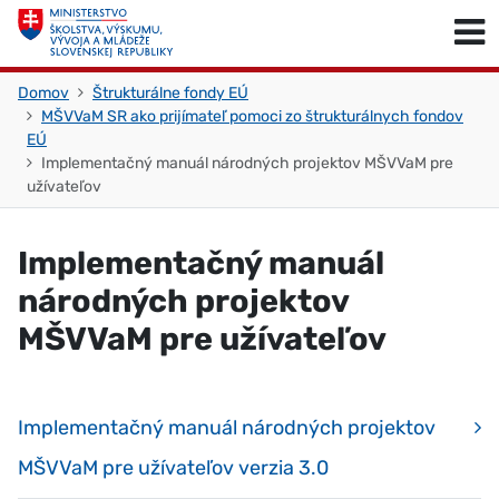
Skočiť na obsah
Skočiť na začiatok stránky
Domov
Štrukturálne fondy EÚ
MŠVVaM SR ako prijímateľ pomoci zo štrukturálnych fondov
EÚ
Implementačný manuál národných projektov MŠVVaM pre
užívateľov
Implementačný manuál
národných projektov
MŠVVaM pre užívateľov
Implementačný manuál národných projektov
MŠVVaM pre užívateľov verzia 3.0