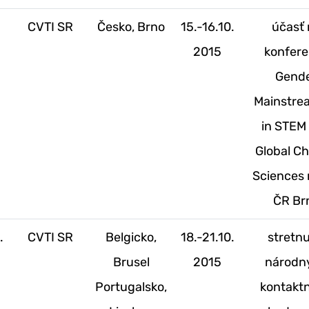
CVTI SR
Česko, Brno
15.-16.10.
účasť 
2015
konfere
Gend
Mainstre
in STEM
Global C
Sciences 
ČR Br
.
CVTI SR
Belgicko,
18.-21.10.
stretnu
Brusel
2015
národn
Portugalsko,
kontakt