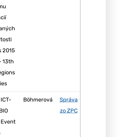
mu
cií
vaných
itosti
s 2015
– 13th
egions
ies
 ICT-
Böhmerová
Správa
BIO
zo ZPC
 Event
5