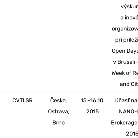
výsku
a inová
organizo
pri prílež
Open Day
v Bruseli 
Week of R
and Cit
.
CVTI SR
Česko,
15.-16.10.
účasť na
Ostrava,
2015
NANO-
Brno
Brokerage
201