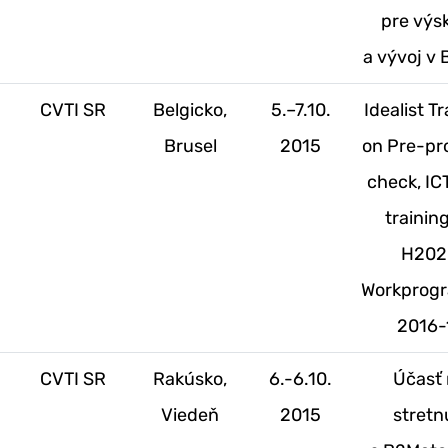
pre vý
a vývoj v 
.
CVTI SR
Belgicko,
5.–7.10.
Idealist T
Brusel
2015
on Pre-pr
check, IC
trainin
H202
Workprog
2016-
.
CVTI SR
Rakúsko,
6.-6.10.
Účasť 
Viedeň
2015
stretn