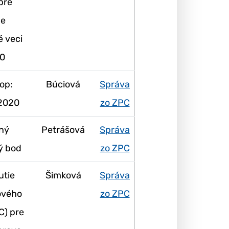
pre
ne
é veci
0
op:
Búciová
Správa
 2020
zo ZPC
ný
Petrášová
Správa
ý bod
zo ZPC
utie
Šimková
Správa
ového
zo ZPC
C) pre