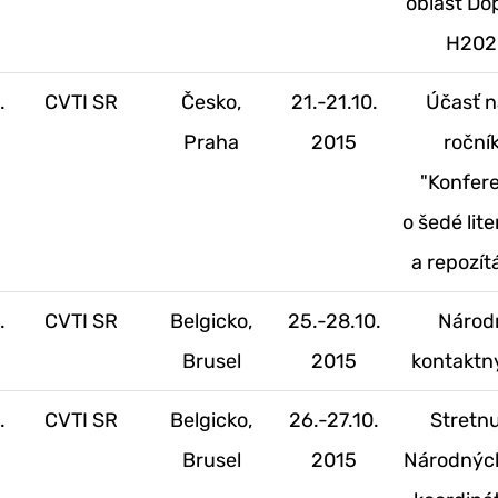
oblasť Do
H202
.
CVTI SR
Česko,
21.-21.10.
Účasť n
Praha
2015
roční
"Konfer
o šedé lit
a repozít
.
CVTI SR
Belgicko,
25.-28.10.
Národ
Brusel
2015
kontaktn
.
CVTI SR
Belgicko,
26.-27.10.
Stretnu
Brusel
2015
Národnýc