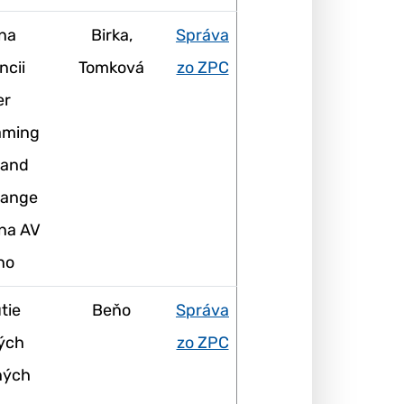
na
Birka,
Správa
ncii
Tomková
zo ZPC
er
aming
 and
hange
na AV
no
tie
Beňo
Správa
ých
zo ZPC
ných