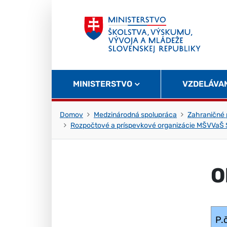
Skočiť na obsah
Skočiť na začiatok stránky
MINISTERSTVO
VZDELÁVA
Domov
Medzinárodná spolupráca
Zahraničné
Rozpočtové a príspevkové organizácie MŠVVaŠ
O
P.