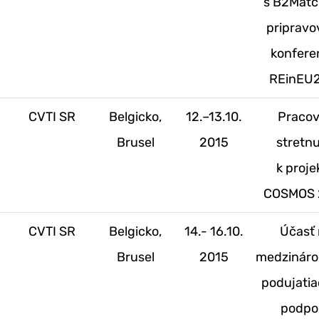
s B2Matc
priprav
konfere
REinEU
.
CVTI SR
Belgicko,
12.–13.10.
Praco
Brusel
2015
stretnu
k proje
COSMOS 
CVTI SR
Belgicko,
14.- 16.10.
Účasť 
Brusel
2015
medzinár
podujatia
podpo