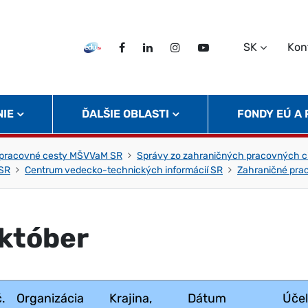
SK
Kon
EDU TV
Facebook
LinkedIn
Instagram
Twitter
NIE
ĎALŠIE OBLASTI
FONDY EÚ A
 pracovné cesty MŠVVaM SR
Správy zo zahraničných pracovných c
 SR
Centrum vedecko-technických informácií SR
Zahraničné pra
któber
č.
Organizácia
Krajina,
Dátum
Účel