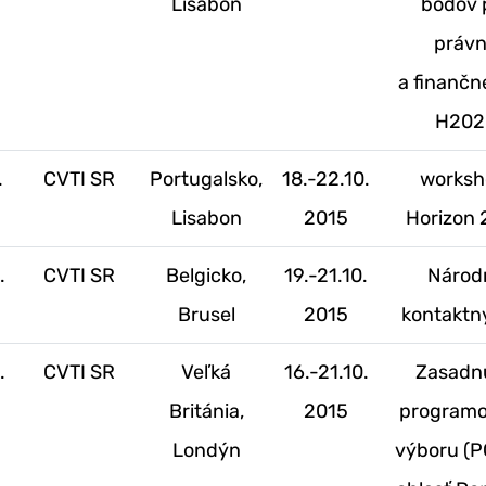
Lisabon
bodov 
práv
a finančn
H202
.
CVTI SR
Portugalsko,
18.-22.10.
worksh
Lisabon
2015
Horizon
.
CVTI SR
Belgicko,
19.-21.10.
Národ
Brusel
2015
kontaktn
.
CVTI SR
Veľká
16.-21.10.
Zasadn
Británia,
2015
program
Londýn
výboru (P