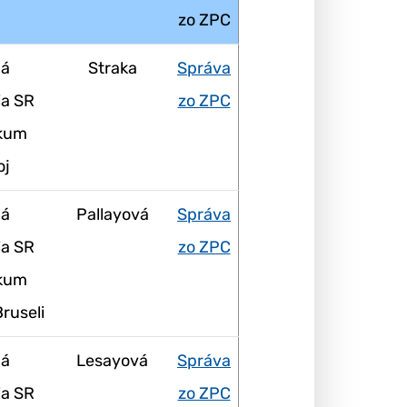
zo ZPC
ná
Straka
Správa
ia SR
zo ZPC
skum
oj
ná
Pallayová
Správa
ia SR
zo ZPC
skum
Bruseli
ná
Lesayová
Správa
ia SR
zo ZPC