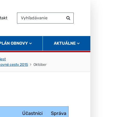
takt
Vyhľadávanie
Hľadať
 PLÁN OBNOVY
AKTUÁLNE
iest
covné cesty 2015
Október
Účastníci
Správa