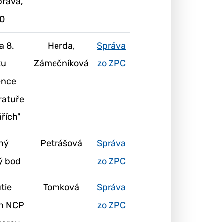
prava,
0
a 8.
Herda,
Správa
ku
Zámečníková
zo ZPC
ence
eratuře
ářích"
ný
Petrášová
Správa
ý bod
zo ZPC
tie
Tomková
Správa
h NCP
zo ZPC