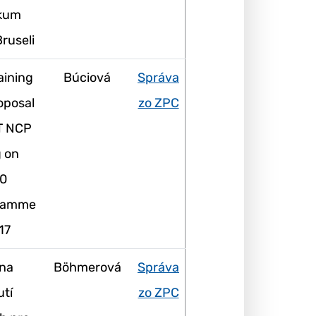
skum
Bruseli
raining
Búciová
Správa
oposal
zo ZPC
T NCP
g on
0
ramme
17
na
Böhmerová
Správa
utí
zo ZPC