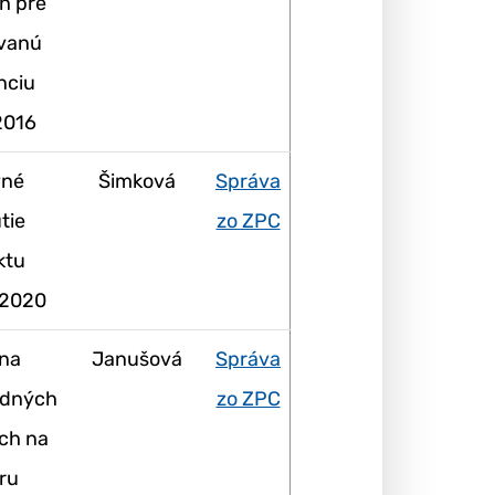
h pre
ovanú
nciu
2016
vné
Šimková
Správa
tie
zo ZPC
ktu
2020
na
Janušová
Správa
odných
zo ZPC
ch na
ru