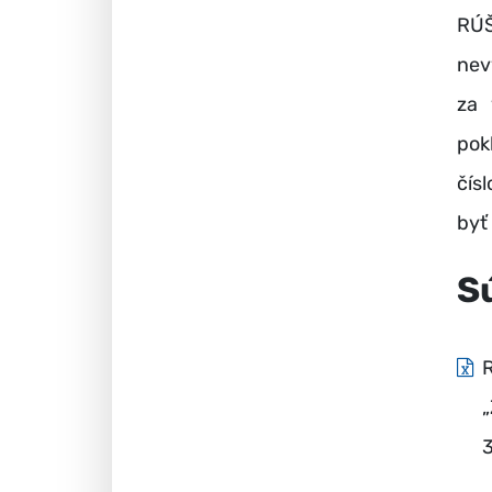
RÚ
nev
za 
pok
čís
byť
S
R
„