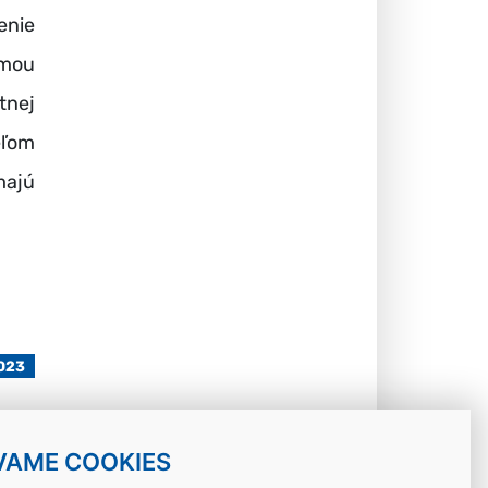
nie
umou
tnej
eľom
majú
023
VAME COOKIES