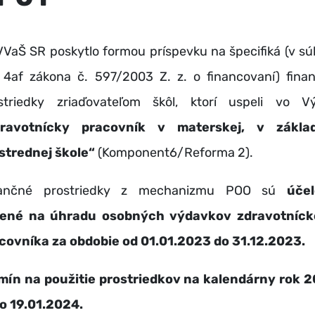
VaŠ SR poskytlo formou príspevku na špecifiká (v sú
 4af zákona č. 597/2003 Z. z. o financovaní) fina
striedky zriaďovateľom škôl, ktorí uspeli vo V
ravotnícky pracovník v materskej, v základ
 strednej škole“
(Komponent6/Reforma 2).
nančné prostriedky z mechanizmu POO sú
úče
čené
na úhradu osobných výdavkov zdravotníc
covníka za obdobie od 01.01.2023 do 31.12.2023.
mín na použitie prostriedkov na kalendárny rok 
do 19.01.2024.