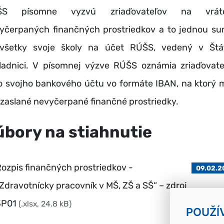
ŠS písomne vyzvú zriaďovateľov na vráte
yčerpaných finančných prostriedkov a to jednou s
všetky svoje školy na účet RÚŠS, vedený v Štá
ladnici. V písomnej výzve RÚŠS oznámia zriaďovat
lo svojho bankového účtu vo formáte IBAN, na ktorý 
 zaslané nevyčerpané finančné prostriedky.
úbory na stiahnutie
ozpis finančných prostriedkov -
09.02.2
Zdravotnícky pracovník v MŠ, ZŠ a SŠ“ – zdroj
3P01
(.xlsx, 24.8 kB)
POUŽÍ