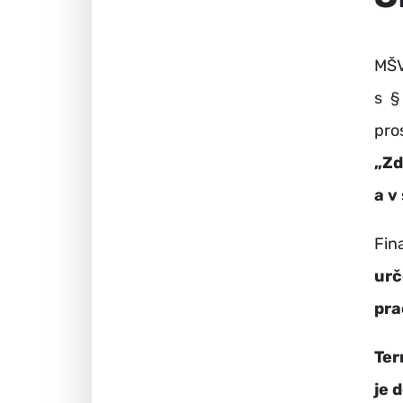
MŠV
s §
pro
„Zd
a v
Fi
ur
pra
Ter
je 