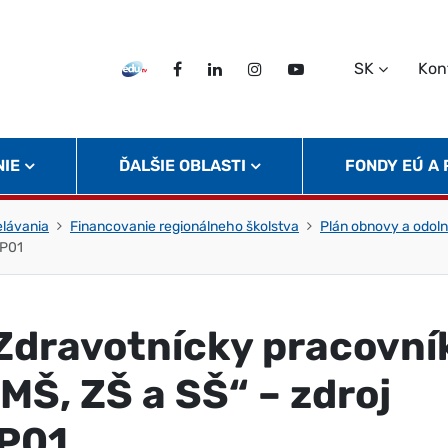
SK
Kon
EDU TV
Facebook
LinkedIn
Instagram
Twitter
NIE
ĎALŠIE OBLASTI
FONDY EÚ A
elávania
Financovanie regionálneho školstva
Plán obnovy a odoln
3P01
Zdravotnícky pracovní
 MŠ, ZŠ a SŠ“ – zdroj
P01