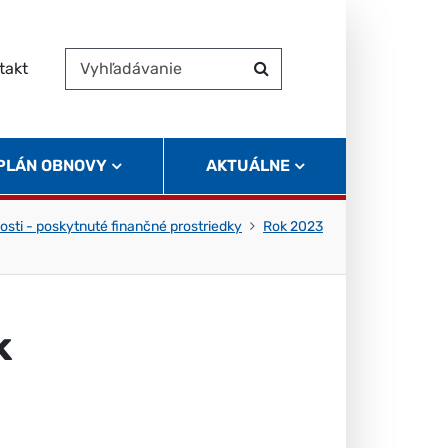
takt
Vyhľadávanie
Hľadať
 PLÁN OBNOVY
AKTUÁLNE
osti - poskytnuté finančné prostriedky
Rok 2023
k