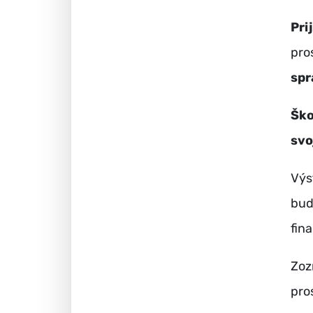
Pri
pro
spr
Ško
svo
Výs
bud
fin
Zoz
pro