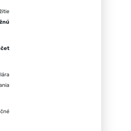
itie
ežnú
účet
lára
ania
nčné