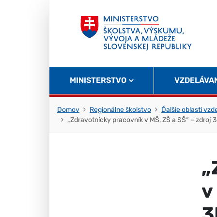
Skočiť na obsah
Skočiť na začiatok stránky
MINISTERSTVO
VZDELÁVA
Domov
Regionálne školstvo
Ďalšie oblasti vzd
„Zdravotnícky pracovník v MŠ, ZŠ a SŠ“ – zdroj 
„
v
3