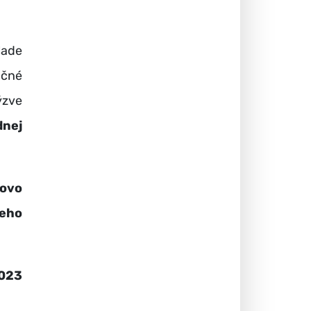
lade
nčné
ýzve
nej
lovo
keho
2023