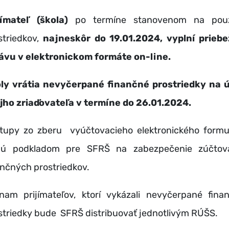
jímateľ (škola)
po termíne stanovenom na použ
striedkov,
najneskôr do 19.01.2024, vyplní prieb
ávu v elektronickom formáte on-line.
ly vrátia nevyčerpané finančné prostriedky na 
jho zriaďovateľa v termíne do 26.01.2024.
tupy zo zberu vyúčtovacieho elektronického formu
ú podkladom pre SFRŠ na zabezpečenie zúčtov
ančných prostriedkov.
nam prijímateľov, ktorí vykázali nevyčerpané fina
striedky bude SFRŠ distribuovať jednotlivým RÚŠS.