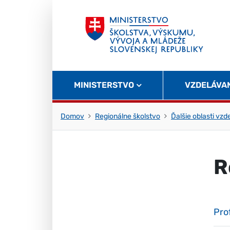
Skočiť na obsah
Skočiť na začiatok stránky
MINISTERSTVO
VZDELÁVA
Domov
Regionálne školstvo
Ďalšie oblasti vzd
R
Pro