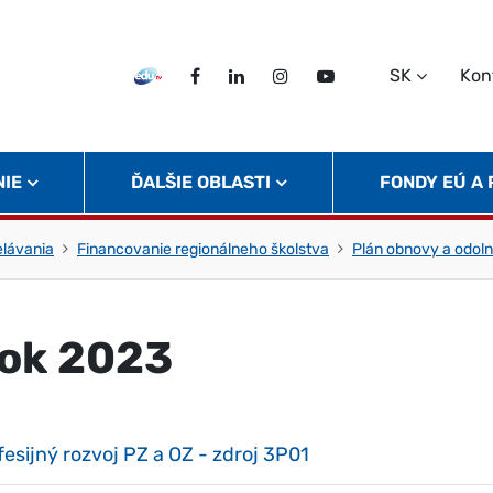
SK
Kon
EDU TV
Facebook
LinkedIn
Instagram
Twitter
NIE
ĎALŠIE OBLASTI
FONDY EÚ A
elávania
Financovanie regionálneho školstva
Plán obnovy a odoln
ok 2023
fesijný rozvoj PZ a OZ - zdroj 3P01