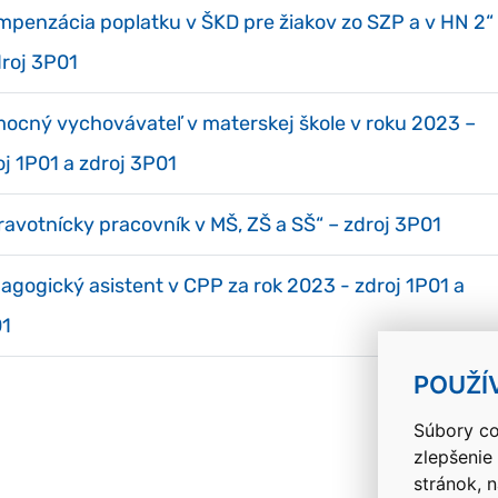
mpenzácia poplatku v ŠKD pre žiakov zo SZP a v HN 2“
droj 3P01
ocný vychovávateľ v materskej škole v roku 2023 –
oj 1P01 a zdroj 3P01
ravotnícky pracovník v MŠ, ZŠ a SŠ“ – zdroj 3P01
agogický asistent v CPP za rok 2023 - zdroj 1P01 a
1
POUŽÍ
Súbory co
zlepšenie
stránok, 