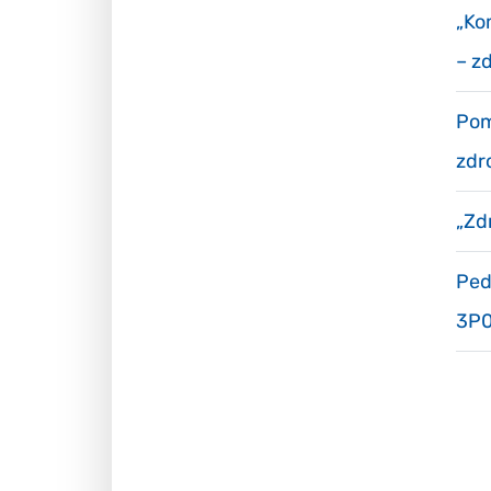
„Ko
– z
Pom
zdr
„Zd
Ped
3P0