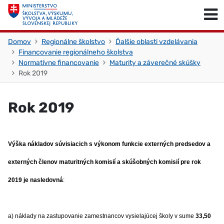
Skočiť na obsah
Skočiť na začiatok stránky
Domov
Regionálne školstvo
Ďalšie oblasti vzdelávania
Financovanie regionálneho školstva
Normatívne financovanie
Maturity a záverečné skúšky
Rok 2019
Rok 2019
Výška nákladov súvisiacich s výkonom funkcie externých predsedov a
externých členov maturitných komisií a skúšobných komisií pre rok
2019 je nasledovná
:
a) náklady na zastupovanie zamestnancov vysielajúcej školy v sume
33,50