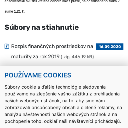
absolventskú skúšku vrátane odborníkov z praxe, na odskúšaného žiaka v
sume
1,21 €.
Súbory na stiahnutie
Rozpis finančných prostriedkov na
16.09.2020
maturity za rok 2019
(.zip, 446.19 kB)
POUŽÍVAME COOKIES
Návrat hore
Súbory cookie a ďalšie technológie sledovania
používame na zlepšenie vášho zážitku z prehliadania
Kontakty
Mapa stránky
RSS
Vyhlásenie o prístupnosti
našich webových stránok, na to, aby sme vám
Nastavenia cookies
zobrazovali prispôsobený obsah a cielené reklamy, na
Prevádzkovateľom služby je Ministerstvo školstva, výskumu,
analýzu návštevnosti našich webových stránok a na
vývoja a mládeže Slovenskej republiky.
pochopenie toho, odkiaľ naši návštevníci prichádzajú.