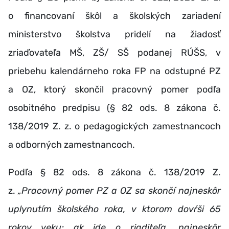
o financovaní škôl a školských zariadení
ministerstvo školstva pridelí na žiadosť
zriaďovateľa MŠ, ZŠ/ SŠ podanej RÚŠS, v
priebehu kalendárneho roka FP na odstupné PZ
a OZ, ktorý skončil pracovný pomer podľa
osobitného predpisu (§ 82 ods. 8 zákona č.
138/2019 Z. z. o pedagogických zamestnancoch
a odborných zamestnancoch.
Podľa § 82 ods. 8 zákona č. 138/2019 Z.
z.
„Pracovný pomer PZ a OZ sa skončí najneskôr
uplynutím školského roka, v ktorom dovŕši 65
rokov veku; ak ide o riaditeľa, najneskôr