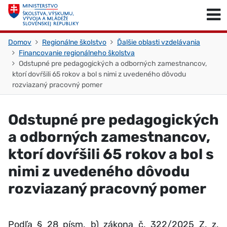
Skočiť na obsah
Skočiť na začiatok stránky
Domov
Regionálne školstvo
Ďalšie oblasti vzdelávania
Financovanie regionálneho školstva
Odstupné pre pedagogických a odborných zamestnancov,
ktorí dovŕšili 65 rokov a bol s nimi z uvedeného dôvodu
rozviazaný pracovný pomer
Odstupné pre pedagogických
a odborných zamestnancov,
ktorí dovŕšili 65 rokov a bol s
nimi z uvedeného dôvodu
rozviazaný pracovný pomer
Podľa § 28 písm. b) zákona č. 322/2025 Z. z.