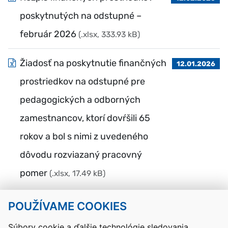
poskytnutých na odstupné –
február 2026
(.xlsx, 333.93 kB)
Žiadosť na poskytnutie finančných
12.01.2026
prostriedkov na odstupné pre
pedagogických a odborných
zamestnancov, ktorí dovŕšili 65
rokov a bol s nimi z uvedeného
dôvodu rozviazaný pracovný
pomer
(.xlsx, 17.49 kB)
POUŽÍVAME COOKIES
Návrat hore
Súbory cookie a ďalšie technológie sledovania