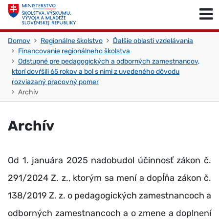
Skočiť na obsah
Skočiť na začiatok stránky
Domov
Regionálne školstvo
Ďalšie oblasti vzdelávania
Financovanie regionálneho školstva
Odstupné pre pedagogických a odborných zamestnancov,
ktorí dovŕšili 65 rokov a bol s nimi z uvedeného dôvodu
rozviazaný pracovný pomer
Archív
Archív
Od 1. januára 2025 nadobudol účinnosť zákon č.
291/2024 Z. z., ktorým sa mení a dopĺňa zákon č.
138/2019 Z. z. o pedagogických zamestnancoch a
odborných zamestnancoch a o zmene a doplnení