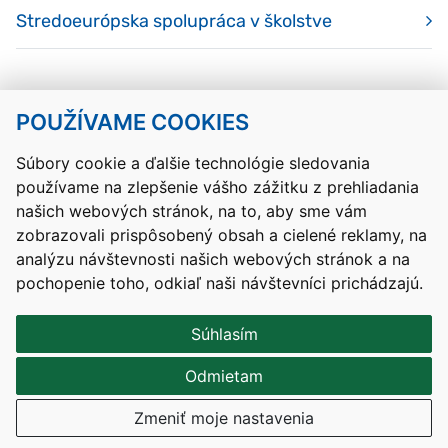
Stredoeurópska spolupráca v školstve
POUŽÍVAME COOKIES
Návrat hore
Súbory cookie a ďalšie technológie sledovania
používame na zlepšenie vášho zážitku z prehliadania
Kontakty
Mapa stránky
RSS
Vyhlásenie o prístupnosti
našich webových stránok, na to, aby sme vám
Nastavenia cookies
zobrazovali prispôsobený obsah a cielené reklamy, na
Prevádzkovateľom služby je Ministerstvo školstva, výskumu,
analýzu návštevnosti našich webových stránok a na
vývoja a mládeže Slovenskej republiky.
pochopenie toho, odkiaľ naši návštevníci prichádzajú.
Tvorba stránok
: Aglo Solutions
Redakčný systém
: SysCom
Súhlasím
Odmietam
Zmeniť moje nastavenia