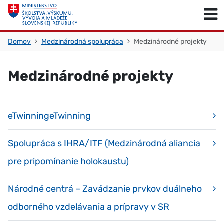
Skočiť na obsah
Skočiť na začiatok stránky
Domov
Medzinárodná spolupráca
Medzinárodné projekty
Medzinárodné projekty
eTwinningeTwinning
Spolupráca s IHRA/ITF (Medzinárodná aliancia
pre pripomínanie holokaustu)
Národné centrá – Zavádzanie prvkov duálneho
odborného vzdelávania a prípravy v SR