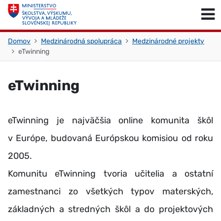
Skočiť na obsah
Skočiť na začiatok stránky
Domov
Medzinárodná spolupráca
Medzinárodné projekty
eTwinning
eTwinning
eTwinning je najväčšia online komunita škôl
v Európe, budovaná Európskou komisiou od roku
2005.
Komunitu eTwinning tvoria učitelia a ostatní
zamestnanci zo všetkých typov materských,
základných a stredných škôl a do projektových