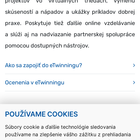
projektov vo virtuálnych triedach, výmenu
skúseností a nápadov a ukážky príkladov dobrej
praxe. Poskytuje tiež ďalšie online vzdelávanie
a slúži aj na nadviazanie partnerskej spolupráce
pomocou dostupných nástrojov.
Ako sa zapojiť do eTwinningu?
Ocenenia v eTwinningu
POUŽÍVAME COOKIES
Návrat hore
Súbory cookie a ďalšie technológie sledovania
používame na zlepšenie vášho zážitku z prehliadania
Kontakty
Mapa stránky
RSS
Vyhlásenie o prístupnosti