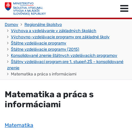
Skočiť na obsah
Skočiť na začiatok stránky
Domov
Regionálne školstvo
Výchova a vzdelávanie v základných školách
Výchovno-vzdelávacie programy pre základné školy
Štátne vzdelávacie programy
Štátne vzdelávacie programy (2015)
Konsolidované znenie štátnych vzdelávacích programov
Štátny vzdelávací program pre 1. stupeň ZŠ – konsolidované
znenie
Matematika a práca s informáciami
Matematika a práca s
informáciami
Matematika