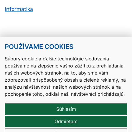
Informatika
POUŽÍVAME COOKIES
Návrat hore
Súbory cookie a ďalšie technológie sledovania
používame na zlepšenie vášho zážitku z prehliadania
Kontakty
Mapa stránky
RSS
Vyhlásenie o prístupnosti
našich webových stránok, na to, aby sme vám
Nastavenia cookies
zobrazovali prispôsobený obsah a cielené reklamy, na
Prevádzkovateľom služby je Ministerstvo školstva, výskumu,
analýzu návštevnosti našich webových stránok a na
vývoja a mládeže Slovenskej republiky.
pochopenie toho, odkiaľ naši návštevníci prichádzajú.
Tvorba stránok
: Aglo Solutions
Redakčný systém
: SysCom
Súhlasím
Odmietam