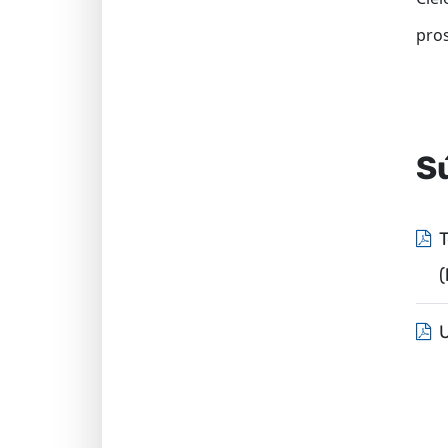
pros
S
T
(