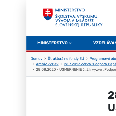
Skočiť na obsah
Skočiť na začiatok stránky
MINISTERSTVO
VZDELÁVA
Domov
Štrukturálne fondy EÚ
Programové obd
Archív výziev
26.7.2019 Výzva "Podpora zlep
28.08.2020 - USMERNENIE č. 2 k výzve „Podpora
2
U