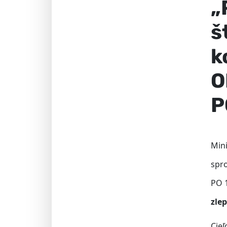
„
š
k
O
P
Mini
spr
PO 1
zle
Cieľ