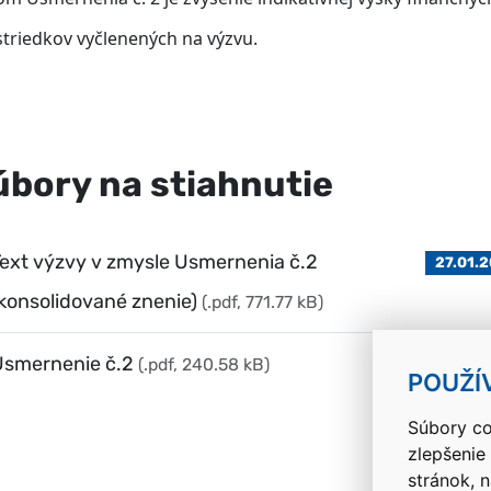
triedkov vyčlenených na výzvu.
úbory na stiahnutie
ext výzvy v zmysle Usmernenia č.2
27.01.
konsolidované znenie)
(.pdf, 771.77 kB)
Usmernenie č.2
(.pdf, 240.58 kB)
27.01.
POUŽÍ
Súbory co
zlepšenie
stránok, 