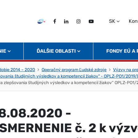
SK
Kon
EDU TV
Facebook
LinkedIn
Instagram
Twitter
NIE
ĎALŠIE OBLASTI
FONDY EÚ A
obie 2014 – 2020
Operačný program Ľudské zdroje
Výzvy na pr
šovania študijných výsledkov a kompetencií žiakov" - OPLZ-PO1/201
 zlepšovania študijných výsledkov a kompetencií žiakov“ OPLZ-PO1/
8.08.2020 -
SMERNENIE č. 2 k výz