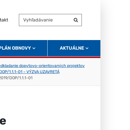
takt
Vyhľadávanie
Hľadať
 PLÁN OBNOVY
AKTUÁLNE
edkladanie dopytovo-orientovaných projektov
9/DOP/1.1.1-01 – VÝZVA UZAVRETÁ
2019/DOP/1.1.1-01
ve