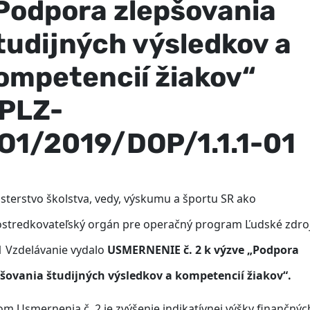
Podpora zlepšovania
tudijných výsledkov a
ompetencií žiakov“
PLZ-
O1/2019/DOP/1.1.1-01
sterstvo školstva, vedy, výskumu a športu SR ako
ostredkovateľský orgán pre operačný program Ľudské zdro
 Vzdelávanie vydalo
USMERNENIE č. 2 k výzve „Podpora
pšovania študijných výsledkov a kompetencií žiakov“.
om Usmernenia č. 2 je zvýšenie indikatívnej výšky finančnýc