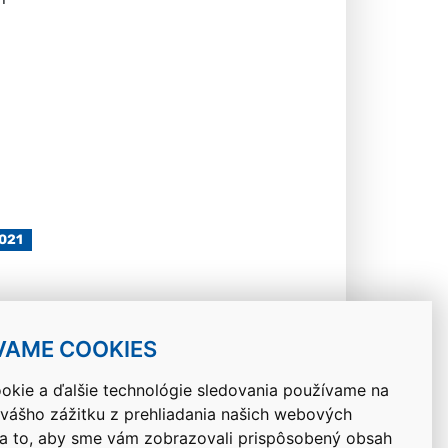
2021
2021
VAME COOKIES
okie a ďalšie technológie sledovania používame na
 vášho zážitku z prehliadania našich webových
Návrat hore
na to, aby sme vám zobrazovali prispôsobený obsah