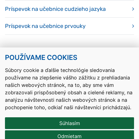
Príspevok na učebnice cudzieho jazyka
Príspevok na učebnice prvouky
POUŽÍVAME COOKIES
Návrat hore
Súbory cookie a ďalšie technológie sledovania
používame na zlepšenie vášho zážitku z prehliadania
Kontakty
Mapa stránky
RSS
Vyhlásenie o prístupnosti
našich webových stránok, na to, aby sme vám
Nastavenia cookies
zobrazovali prispôsobený obsah a cielené reklamy, na
Prevádzkovateľom služby je Ministerstvo školstva, výskumu,
analýzu návštevnosti našich webových stránok a na
vývoja a mládeže Slovenskej republiky.
pochopenie toho, odkiaľ naši návštevníci prichádzajú.
Tvorba stránok
: Aglo Solutions
Redakčný systém
: SysCom
Súhlasím
Odmietam