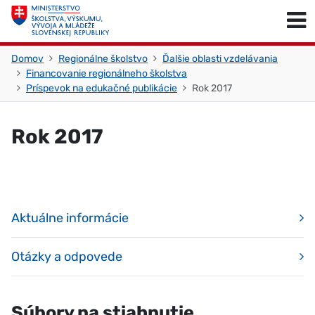
Skočiť na obsah
Skočiť na začiatok stránky
Domov
Regionálne školstvo
Ďalšie oblasti vzdelávania
Financovanie regionálneho školstva
Príspevok na edukačné publikácie
Rok 2017
Rok 2017
Aktuálne informácie
Otázky a odpovede
Súbory na stiahnutie