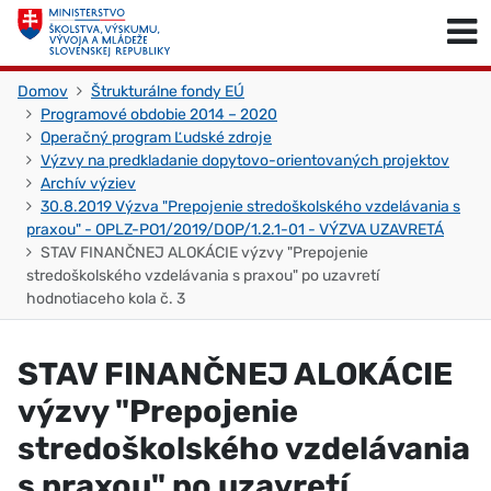
Skočiť na obsah
Skočiť na začiatok stránky
Domov
Štrukturálne fondy EÚ
Programové obdobie 2014 – 2020
Operačný program Ľudské zdroje
Výzvy na predkladanie dopytovo-orientovaných projektov
Archív výziev
30.8.2019 Výzva "Prepojenie stredoškolského vzdelávania s
praxou" - OPLZ-PO1/2019/DOP/1.2.1-01 - VÝZVA UZAVRETÁ
STAV FINANČNEJ ALOKÁCIE výzvy "Prepojenie
stredoškolského vzdelávania s praxou" po uzavretí
hodnotiaceho kola č. 3
STAV FINANČNEJ ALOKÁCIE
výzvy "Prepojenie
stredoškolského vzdelávania
s praxou" po uzavretí