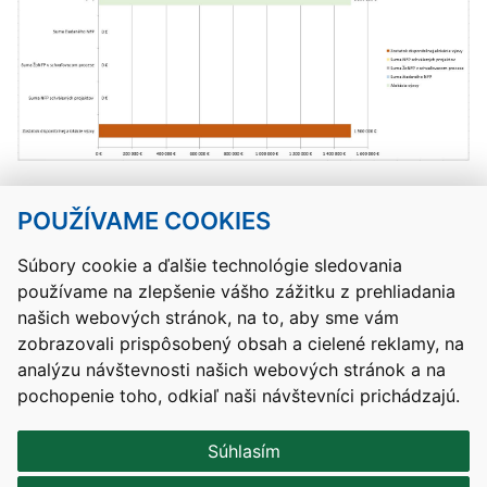
POUŽÍVAME COOKIES
Návrat hore
Súbory cookie a ďalšie technológie sledovania
používame na zlepšenie vášho zážitku z prehliadania
Kontakty
Mapa stránky
RSS
Vyhlásenie o prístupnosti
našich webových stránok, na to, aby sme vám
Nastavenia cookies
zobrazovali prispôsobený obsah a cielené reklamy, na
Prevádzkovateľom služby je Ministerstvo školstva, výskumu,
analýzu návštevnosti našich webových stránok a na
vývoja a mládeže Slovenskej republiky.
pochopenie toho, odkiaľ naši návštevníci prichádzajú.
Tvorba stránok
: Aglo Solutions
Redakčný systém
: SysCom
Súhlasím