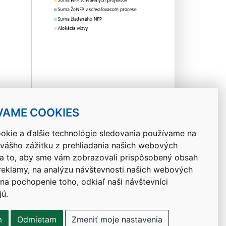
VAME COOKIES
okie a ďalšie technológie sledovania používame na
 vášho zážitku z prehliadania našich webových
Návrat hore
na to, aby sme vám zobrazovali prispôsobený obsah
 reklamy, na analýzu návštevnosti našich webových
 na pochopenie toho, odkiaľ naši návštevníci
jú.
m
Odmietam
Zmeniť moje nastavenia