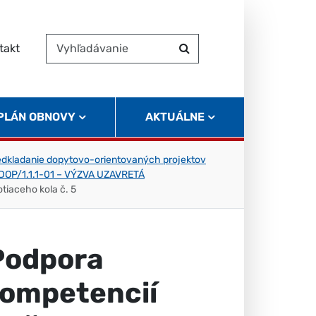
takt
Vyhľadávanie
Hľadať
 PLÁN OBNOVY
AKTUÁLNE
edkladanie dopytovo-orientovaných projektov
9/DOP/1.1.1-01 – VÝZVA UZAVRETÁ
iaceho kola č. 5
Podpora
kompetencií