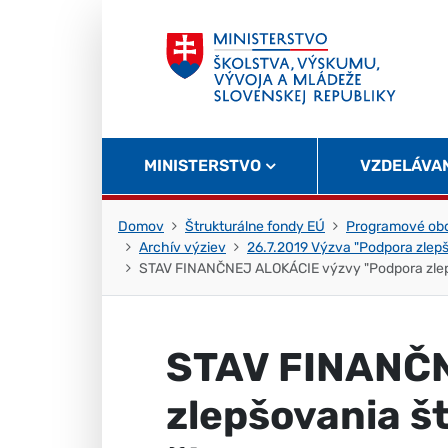
Skočiť na obsah
Skočiť na začiatok stránky
MINISTERSTVO
VZDELÁVA
Domov
Štrukturálne fondy EÚ
Programové obd
Archív výziev
26.7.2019 Výzva "Podpora zlep
STAV FINANČNEJ ALOKÁCIE výzvy "Podpora zlepšo
STAV FINANČN
zlepšovania š