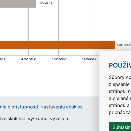
POUŽÍ
Súbory co
zlepšenie
stránok, 
a cielené
stránok a
nie o prístupnosti
Nastavenia cookies
prichádza
tvo školstva, výskumu, vývoja a
Súhlasí