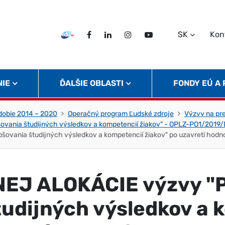
SK
Kon
EDU TV
Facebook
LinkedIn
Instagram
Twitter
NIE
ĎALŠIE OBLASTI
FONDY EÚ A
obie 2014 – 2020
Operačný program Ľudské zdroje
Výzvy na pr
šovania študijných výsledkov a kompetencií žiakov" - OPLZ-PO1/201
vania študijných výsledkov a kompetencií žiakov" po uzavretí hodnot
EJ ALOKÁCIE výzvy "
tudijných výsledkov a 