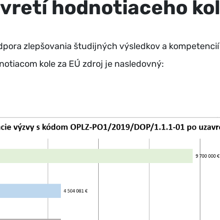
vretí hodnotiaceho kol
dpora zlepšovania študijných výsledkov a kompetencií
otiacom kole za EÚ zdroj je nasledovný: