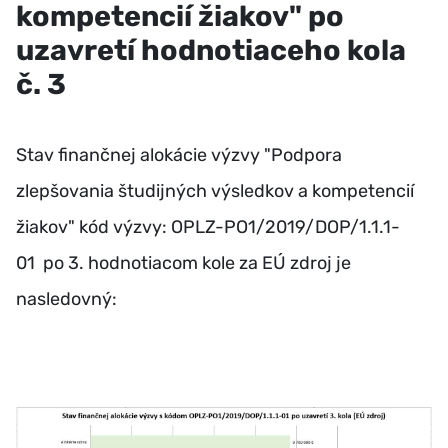
kompetencií žiakov" po
uzavretí hodnotiaceho kola
č. 3
Stav finančnej alokácie výzvy "Podpora
zlepšovania študijných výsledkov a kompetencií
žiakov" kód výzvy: OPLZ-PO1/2019/DOP/1.1.1-
01 po 3. hodnotiacom kole za EÚ zdroj je
nasledovný: