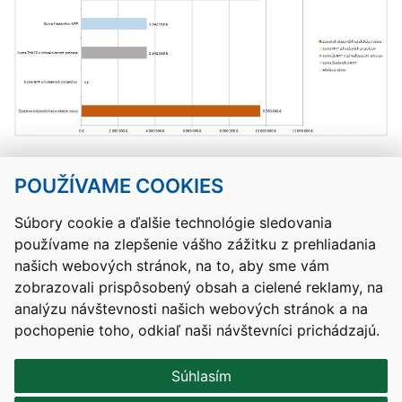
POUŽÍVAME COOKIES
Návrat hore
Súbory cookie a ďalšie technológie sledovania
používame na zlepšenie vášho zážitku z prehliadania
Kontakty
Mapa stránky
RSS
Vyhlásenie o prístupnosti
našich webových stránok, na to, aby sme vám
Nastavenia cookies
zobrazovali prispôsobený obsah a cielené reklamy, na
Prevádzkovateľom služby je Ministerstvo školstva, výskumu,
analýzu návštevnosti našich webových stránok a na
vývoja a mládeže Slovenskej republiky.
pochopenie toho, odkiaľ naši návštevníci prichádzajú.
Tvorba stránok
: Aglo Solutions
Redakčný systém
: SysCom
Súhlasím