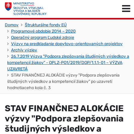
Skočiť na obsah
Skočiť na začiatok stránky
Domov
Štrukturálne fondy EÚ
Programové obdobie 2014 – 2020
Operačný program Ľudské zdroje
Výzvy na predkladanie dopytovo-orientovaných projektov
Archív výziev
26.7.2019 Výzva "Podpora zlepšovania študijných výsledkov a
kompetencií žiakov" - OPLZ-PO1/2019/DOP/1.1.1-01 – VÝZVA
UZAVRETÁ
STAV FINANČNEJ ALOKÁCIE výzvy "Podpora zlepšovania
študijných výsledkov a kompetencií žiakov" po uzavretí
hodnotiaceho kola č. 3
STAV FINANČNEJ ALOKÁCIE
výzvy "Podpora zlepšovania
študijných výsledkov a