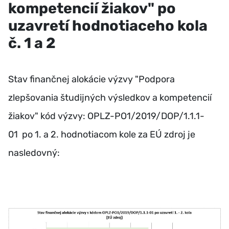
kompetencií žiakov" po
uzavretí hodnotiaceho kola
č. 1 a 2
Stav finančnej alokácie výzvy "Podpora
zlepšovania študijných výsledkov a kompetencií
žiakov" kód výzvy: OPLZ-PO1/2019/DOP/1.1.1-
01 po 1. a 2. hodnotiacom kole za EÚ zdroj je
nasledovný: