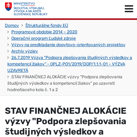
Skočiť na obsah
Skočiť na začiatok stránky
Domov
Štrukturálne fondy EÚ
Programové obdobie 2014 – 2020
Operačný program Ľudské zdroje
Výzvy na predkladanie dopytovo-orientovaných projektov
Archív výziev
26.7.2019 Výzva "Podpora zlepšovania študijných výsledkov a
kompetencií žiakov" - OPLZ-PO1/2019/DOP/1.1.1-01 – VÝZVA
UZAVRETÁ
STAV FINANČNEJ ALOKÁCIE výzvy "Podpora zlepšovania
študijných výsledkov a kompetencií žiakov" po uzavretí
hodnotiaceho kola č. 1 a 2
STAV FINANČNEJ ALOKÁCIE
výzvy "Podpora zlepšovania
študijných výsledkov a