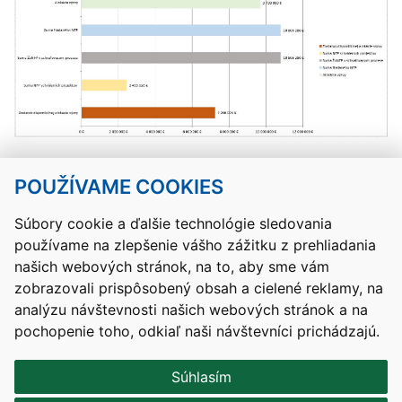
POUŽÍVAME COOKIES
Návrat hore
Súbory cookie a ďalšie technológie sledovania
používame na zlepšenie vášho zážitku z prehliadania
Kontakty
Mapa stránky
RSS
Vyhlásenie o prístupnosti
našich webových stránok, na to, aby sme vám
Nastavenia cookies
zobrazovali prispôsobený obsah a cielené reklamy, na
Prevádzkovateľom služby je Ministerstvo školstva, výskumu,
analýzu návštevnosti našich webových stránok a na
vývoja a mládeže Slovenskej republiky.
pochopenie toho, odkiaľ naši návštevníci prichádzajú.
Tvorba stránok
: Aglo Solutions
Redakčný systém
: SysCom
Súhlasím