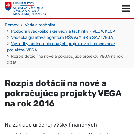
Skočiť na obsah
Skočiť na začiatok stránky
Domov
Veda a technika
Podpora vysokoškolskej vedy a techniky - VEGA, KEGA
Vedecká grantová agentúra MŠVVaM SR a SAV (VEGA)
Výsledky hodnotenia nových projektov a financovanie
projektov VEGA
Rozpis dotácií na nové a pokračujúce projekty VEGA na rok
2016
Rozpis dotácií na nové a
pokračujúce projekty VEGA
na rok 2016
Na základe určenej výšky finančných