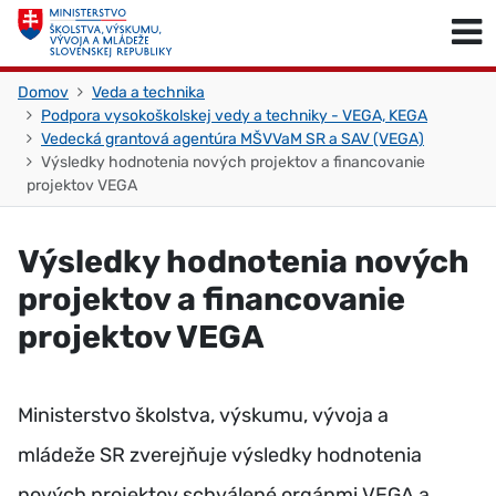
Skočiť na obsah
Skočiť na začiatok stránky
Domov
Veda a technika
Podpora vysokoškolskej vedy a techniky - VEGA, KEGA
Vedecká grantová agentúra MŠVVaM SR a SAV (VEGA)
Výsledky hodnotenia nových projektov a financovanie
projektov VEGA
Výsledky hodnotenia nových
projektov a financovanie
projektov VEGA
Ministerstvo školstva, výskumu, vývoja a
mládeže SR zverejňuje výsledky hodnotenia
nových projektov schválené orgánmi VEGA a