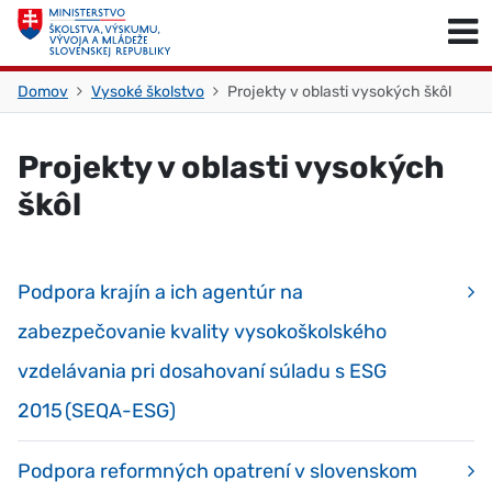
Skočiť na obsah
Skočiť na začiatok stránky
Domov
Vysoké školstvo
Projekty v oblasti vysokých škôl
Projekty v oblasti vysokých
škôl
Podpora krajín a ich agentúr na
zabezpečovanie kvality vysokoškolského
vzdelávania pri dosahovaní súladu s ESG
2015 (SEQA-ESG)
Podpora reformných opatrení v slovenskom