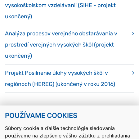
vysokoškolskom vzdelávanii (SIHE - projekt
ukončený)
Analýza procesov verejného obstarávania v
prostredí verejných vysokých škôl (projekt
ukončený)
Projekt Posilnenie úlohy vysokých škôl v
regiónoch (HEREG) (ukončený v roku 2016)
POUŽÍVAME COOKIES
Návrat hore
Súbory cookie a ďalšie technológie sledovania
používame na zlepšenie vášho zážitku z prehliadania
Kontakty
Mapa stránky
RSS
Vyhlásenie o prístupnosti