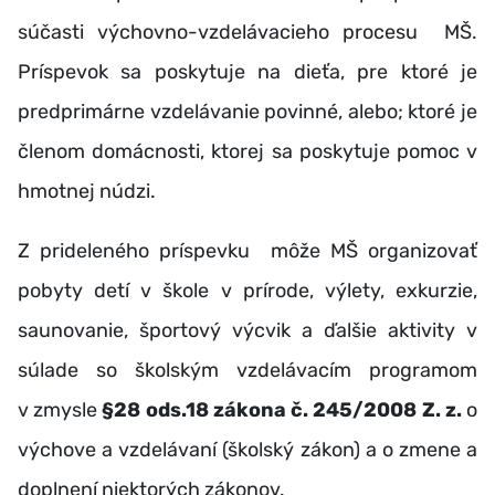
súčasti výchovno-vzdelávacieho procesu MŠ.
Príspevok sa poskytuje na dieťa, pre ktoré je
predprimárne vzdelávanie povinné, alebo; ktoré je
členom domácnosti, ktorej sa poskytuje pomoc v
hmotnej núdzi.
Z prideleného príspevku môže MŠ organizovať
pobyty detí v škole v prírode, výlety, exkurzie,
saunovanie, športový výcvik a ďalšie aktivity v
súlade so školským vzdelávacím programom
v zmysle
§28 ods.18 zákona č. 245/2008 Z. z.
o
výchove a vzdelávaní (školský zákon) a o zmene a
doplnení niektorých zákonov.