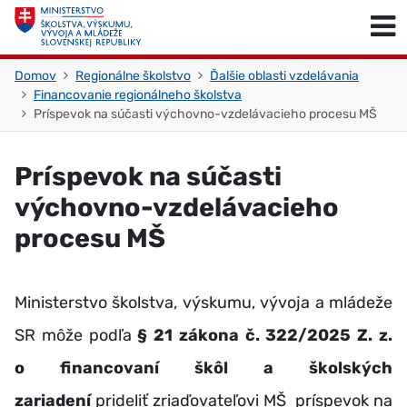
Skočiť na obsah
Skočiť na začiatok stránky
Domov
Regionálne školstvo
Ďalšie oblasti vzdelávania
Financovanie regionálneho školstva
Príspevok na súčasti výchovno-vzdelávacieho procesu MŠ
Príspevok na súčasti
výchovno-vzdelávacieho
procesu MŠ
Ministerstvo školstva, výskumu, vývoja a mládeže
SR môže podľa
§ 21 zákona č. 322/2025 Z. z.
o financovaní škôl a školských
zariadení
prideliť zriaďovateľovi MŠ príspevok na