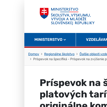
Skočiť na obsah
Skočiť na začiatok stránky
MINISTERSTVO
VZDELÁVA
Domov
Regionálne školstvo
Ďalšie oblasti vzd
Príspevok na špecifiká - Príspevok na zvýšenie 
Príspevok na š
platových tar
originálne ko