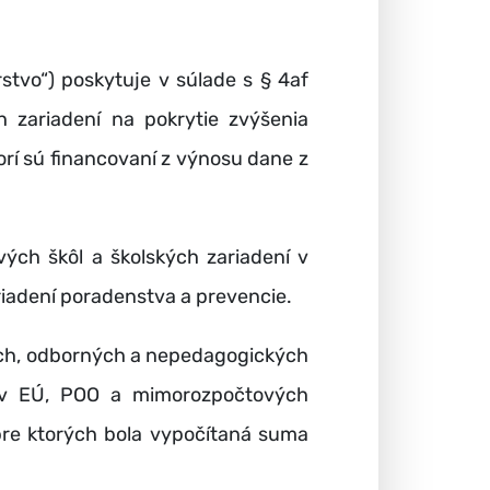
rstvo“) poskytuje v súlade s § 4af
h zariadení na pokrytie zvýšenia
rí sú financovaní z výnosu dane z
ch škôl a školských zariadení v
riadení poradenstva a prevencie.
kých, odborných a nepedagogických
ov EÚ, POO a mimorozpočtových
, pre ktorých bola vypočítaná suma