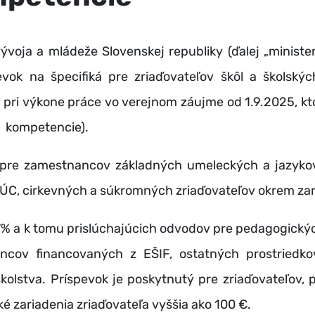
ývoja a mládeže Slovenskej republiky (ďalej „ministe
vok na špecifiká pre zriaďovateľov škôl a školskýc
 pri výkone práce vo verejnom záujme od 1.9.2025, kto
e kompetencie).
pre zamestnancov základných umeleckých a jazykový
 VÚC, cirkevných a súkromných zriaďovateľov okrem za
o 7% a k tomu prislúchajúcich odvodov pre pedagogic
ncov financovaných z EŠIF, ostatných prostriedk
 školstva. Príspevok je poskytnutý pre zriaďovateľov
ké zariadenia zriaďovateľa vyššia ako 100 €.