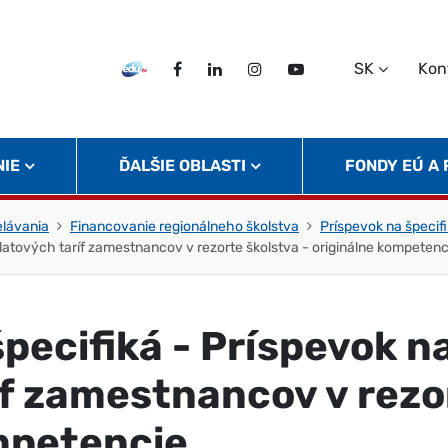
SK
Kon
EDU TV
Facebook
LinkedIn
Instagram
Twitter
NIE
ĎALŠIE OBLASTI
FONDY EÚ A
elávania
Financovanie regionálneho školstva
Príspevok na špecif
platových taríf zamestnancov v rezorte školstva - originálne kompetenc
pecifiká - Príspevok n
íf zamestnancov v rezor
mpetencie