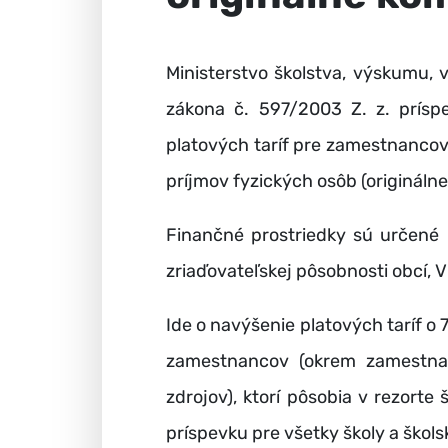
Ministerstvo školstva, výskumu, v
zákona č. 597/2003 Z. z. príspe
platových taríf pre zamestnancov
príjmov fyzických osôb (origináln
Finančné prostriedky sú určené
zriaďovateľskej pôsobnosti obcí,
Ide o navýšenie platových taríf 
zamestnancov (okrem zamestna
zdrojov), ktorí pôsobia v rezorte
príspevku pre všetky školy a škols