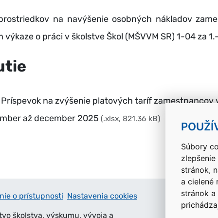
prostriedkov na navýšenie osobných nákladov zames
 výkaze o práci v školstve Škol (MŠVVM SR) 1-04 za 1.-
utie
– Príspevok na zvýšenie platových taríf zamestnancov v
tember až december 2025
(.xlsx, 821.36 kB)
POUŽÍ
Súbory co
zlepšenie
stránok, 
a cielené
stránok a
nie o prístupnosti
Nastavenia cookies
prichádza
tvo školstva, výskumu, vývoja a