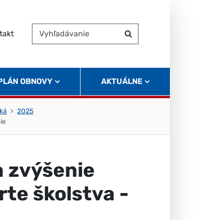
takt
Vyhľadávanie
Hľadať
 PLÁN OBNOVY
AKTUÁLNE
iká
2025
ie
a zvýšenie
te školstva -