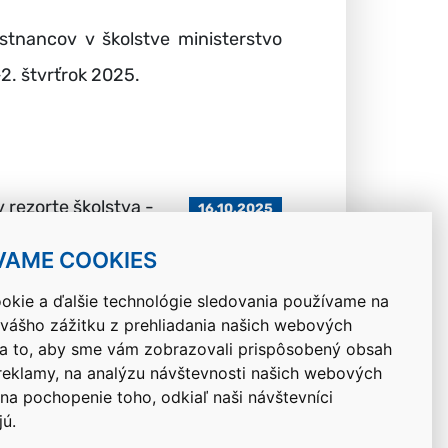
tnancov v školstve ministerstvo
2. štvrťrok 2025.
 rezorte školstva -
16.10.2025
VAME COOKIES
okie a ďalšie technológie sledovania používame na
 vášho zážitku z prehliadania našich webových
Návrat hore
na to, aby sme vám zobrazovali prispôsobený obsah
 reklamy, na analýzu návštevnosti našich webových
 na pochopenie toho, odkiaľ naši návštevníci
jú.