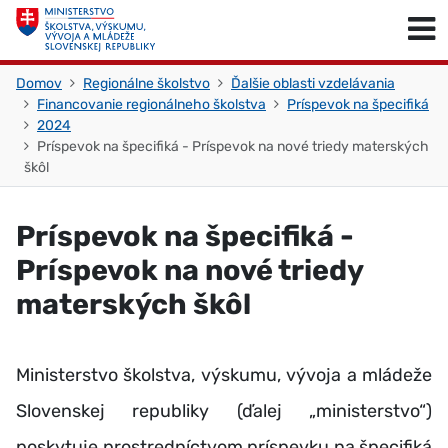
Skočiť na obsah
Skočiť na začiatok stránky
Domov
Regionálne školstvo
Ďalšie oblasti vzdelávania
Financovanie regionálneho školstva
Príspevok na špecifiká
2024
Príspevok na špecifiká - Príspevok na nové triedy materských
škôl
Príspevok na špecifiká -
Príspevok na nové triedy
materských škôl
Ministerstvo školstva, výskumu, vývoja a mládeže
Slovenskej republiky (ďalej „ministerstvo“)
poskytuje prostredníctvom príspevku na špecifiká