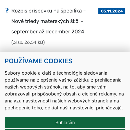
Rozpis príspevku na špecifiká –
05.11.2024
Nové triedy materských škôl –
september až december 2024
(.xlsx, 26.54 kB)
POUŽÍVAME COOKIES
Návrat hore
Súbory cookie a ďalšie technológie sledovania
používame na zlepšenie vášho zážitku z prehliadania
Kontakty
Mapa stránky
RSS
Vyhlásenie o prístupnosti
našich webových stránok, na to, aby sme vám
Nastavenia cookies
zobrazovali prispôsobený obsah a cielené reklamy, na
Prevádzkovateľom služby je Ministerstvo školstva, výskumu,
analýzu návštevnosti našich webových stránok a na
vývoja a mládeže Slovenskej republiky.
pochopenie toho, odkiaľ naši návštevníci prichádzajú.
Tvorba stránok
: Aglo Solutions
Redakčný systém
: SysCom
Súhlasím