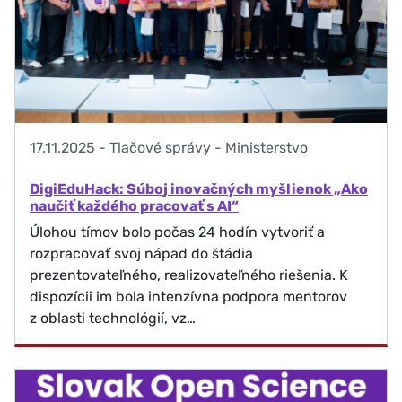
17.11.2025
-
Tlačové správy - Ministerstvo
DigiEduHack: Súboj inovačných myšlienok „Ako
naučiť každého pracovať s AI“
Úlohou tímov bolo počas 24 hodín vytvoriť a
rozpracovať svoj nápad do štádia
prezentovateľného, realizovateľného riešenia. K
dispozícii im bola intenzívna podpora mentorov
z oblasti technológií, vz…