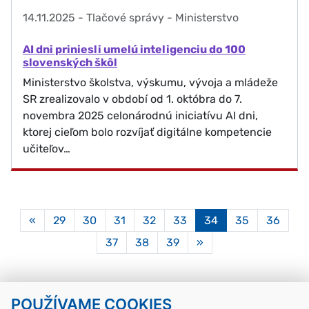
14.11.2025
-
Tlačové správy - Ministerstvo
AI dni priniesli umelú inteligenciu do 100
slovenských škôl
Ministerstvo školstva, výskumu, vývoja a mládeže
SR zrealizovalo v období od 1. októbra do 7.
novembra 2025 celonárodnú iniciatívu AI dni,
ktorej cieľom bolo rozvíjať digitálne kompetencie
učiteľov…
Aktuálna
«
29
30
31
32
33
34
35
36
stránka
37
38
39
»
34
POUŽÍVAME COOKIES