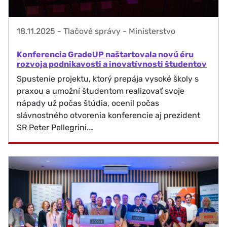
18.11.2025
-
Tlačové správy - Ministerstvo
Konferencia GradeUP naštartovala novú éru
rozvoja podnikavosti a inovatívnosti študentov
Spustenie projektu, ktorý prepája vysoké školy s
praxou a umožní študentom realizovať svoje
nápady už počas štúdia, ocenil počas
slávnostného otvorenia konferencie aj prezident
SR Peter Pellegrini.…