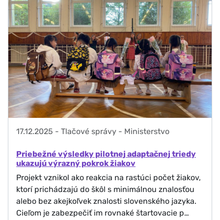
17.12.2025
-
Tlačové správy - Ministerstvo
Priebežné výsledky pilotnej adaptačnej triedy
ukazujú výrazný pokrok žiakov
Projekt vznikol ako reakcia na rastúci počet žiakov,
ktorí prichádzajú do škôl s minimálnou znalosťou
alebo bez akejkoľvek znalosti slovenského jazyka.
Cieľom je zabezpečiť im rovnaké štartovacie p…