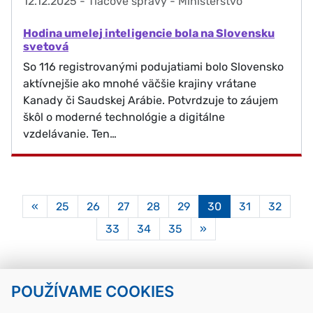
12.12.2025
-
Tlačové správy - Ministerstvo
Hodina umelej inteligencie bola na Slovensku
svetová
So 116 registrovanými podujatiami bolo Slovensko
aktívnejšie ako mnohé väčšie krajiny vrátane
Kanady či Saudskej Arábie. Potvrdzuje to záujem
škôl o moderné technológie a digitálne
vzdelávanie. Ten…
Aktuálna
«
25
26
27
28
29
30
31
32
stránka
33
34
35
»
30
POUŽÍVAME COOKIES
Návrat hore