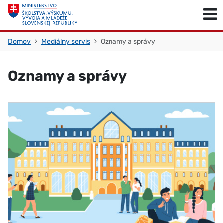
Skočiť na obsah
Skočiť na začiatok stránky
Domov
Mediálny servis
Oznamy a správy
Oznamy a správy