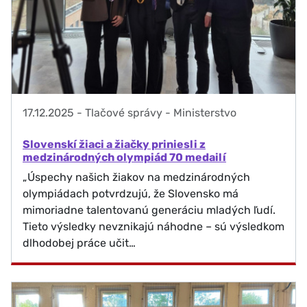
17.12.2025
-
Tlačové správy - Ministerstvo
Slovenskí žiaci a žiačky priniesli z
medzinárodných olympiád 70 medailí
„Úspechy našich žiakov na medzinárodných
olympiádach potvrdzujú, že Slovensko má
mimoriadne talentovanú generáciu mladých ľudí.
Tieto výsledky nevznikajú náhodne – sú výsledkom
dlhodobej práce učit…