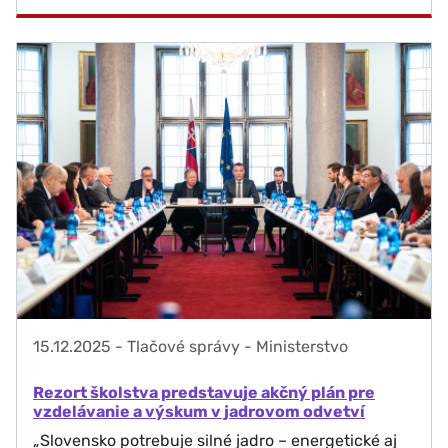
15.12.2025
-
Tlačové správy - Ministerstvo
Rezort školstva predstavuje akčný plán pre
vzdelávanie a výskum v jadrovom odvetví
„Slovensko potrebuje silné jadro – energetické aj